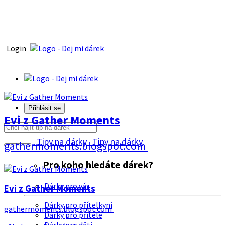
Login
Přihlásit se
Evi z Gather Moments
Tipy na dárky
Tipy na dárky
gathermoments.blogspot.com
Pro koho hledáte dárek?
Dárky pro vás
Evi z Gather Moments
Dárky pro přítelkyni
gathermoments.blogspot.com
Dárky pro přítele