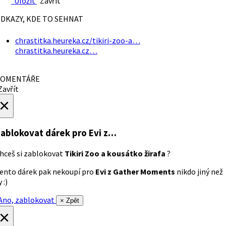
Uložit
Zavřít
DKAZY, KDE TO SEHNAT
chrastitka.heureka.cz/tikiri-zoo-a…
chrastitka.heureka.cz…
OMENTÁŘE
avřít
×
ablokovat dárek
pro Evi z…
hceš si zablokovat
Tikiri Zoo a kousátko žirafa
?
ento dárek pak nekoupí pro
Evi z Gather Moments
nikdo jiný než
 :)
no, zablokovat
× Zpět
×