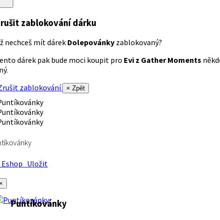
rušit zablokování dárku
ž nechceš mít dárek
Dolepovánky
zablokovaný?
ento dárek pak bude moci koupit pro
Evi z Gather Moments
někd
iný.
rušit zablokování
× Zpět
tíkovánky
Eshop
Uložit
×
Puntíkovánky