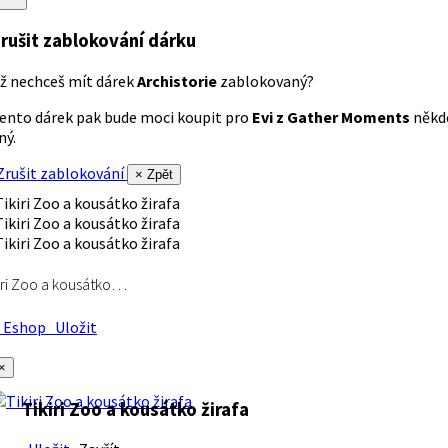
rušit zablokování dárku
ž nechceš mít dárek
Archistorie
zablokovaný?
ento dárek pak bude moci koupit pro
Evi z Gather Moments
někd
iný.
rušit zablokování
× Zpět
iri Zoo a kousátko…
Eshop
Uložit
×
Tikiri Zoo a kousátko žirafa