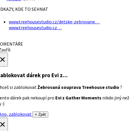
DKAZY, KDE TO SEHNAT
www.treehousestudio.cz/detske-zebrovane…
www.treehousestudio.cz…
OMENTÁŘE
avřít
×
ablokovat dárek
pro Evi z…
hceš si zablokovat
Žebrovaná souprava Treehouse studio
?
ento dárek pak nekoupí pro
Evi z Gather Moments
nikdo jiný než
 :)
no, zablokovat
× Zpět
×