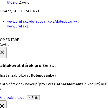
Uložit
Zavřít
DKAZY, KDE TO SEHNAT
www.ufufa.cz/dolepovanky-2/dolepovanky…
www.ufufa.cz…
OMENTÁŘE
avřít
×
ablokovat dárek
pro Evi z…
hceš si zablokovat
Dolepovánky
?
ento dárek pak nekoupí pro
Evi z Gather Moments
nikdo jiný než
 :)
no, zablokovat
× Zpět
×