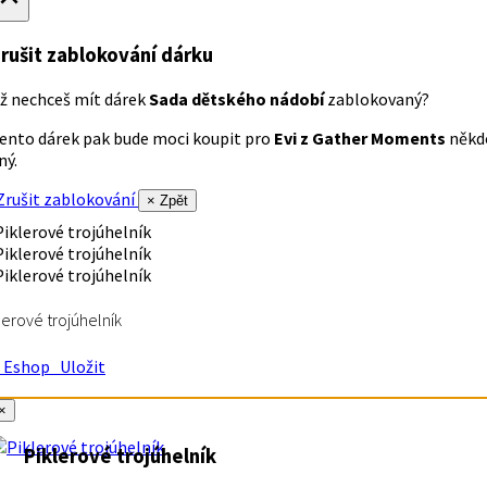
rušit zablokování dárku
ž nechceš mít dárek
Sada dětského nádobí
zablokovaný?
ento dárek pak bude moci koupit pro
Evi z Gather Moments
někd
iný.
rušit zablokování
× Zpět
lerové trojúhelník
Eshop
Uložit
×
Piklerové trojúhelník