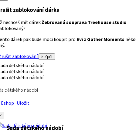
rušit zablokování dárku
ž nechceš mít dárek
Žebrovaná souprava Treehouse studio
ablokovaný?
ento dárek pak bude moci koupit pro
Evi z Gather Moments
někd
iný.
rušit zablokování
× Zpět
da dětského nádobí
Eshop
Uložit
×
Sada dětského nádobí