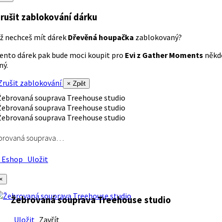
rušit zablokování dárku
ž nechceš mít dárek
Dřevěná houpačka
zablokovaný?
ento dárek pak bude moci koupit pro
Evi z Gather Moments
někd
iný.
rušit zablokování
× Zpět
brovaná souprava…
Eshop
Uložit
×
Žebrovaná souprava Treehouse studio
Uložit
Zavřít