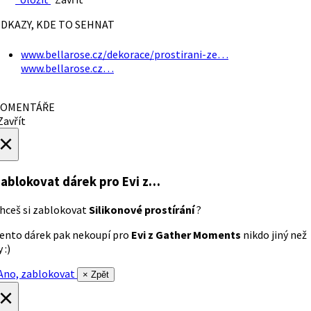
DKAZY, KDE TO SEHNAT
www.bellarose.cz/dekorace/prostirani-ze…
www.bellarose.cz…
OMENTÁŘE
avřít
×
ablokovat dárek
pro Evi z…
hceš si zablokovat
Silikonové prostírání
?
ento dárek pak nekoupí pro
Evi z Gather Moments
nikdo jiný než
 :)
no, zablokovat
× Zpět
×