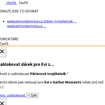
Uložit
Zavřít
DKAZY, KDE TO SEHNAT
www.antonieemma.cz/pikler-trojuhelnik…
www.antonieemma.cz…
OMENTÁŘE
avřít
×
ablokovat dárek
pro Evi z…
hceš si zablokovat
Piklerové trojúhelník
?
ento dárek pak nekoupí pro
Evi z Gather Moments
nikdo jiný než
 :)
no, zablokovat
× Zpět
×