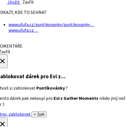
Uložit
Zavřít
DKAZY, KDE TO SEHNAT
www.ufufa.cz/puntikovanky/puntikovanky…
www.ufufa.cz…
OMENTÁŘE
avřít
×
ablokovat dárek
pro Evi z…
hceš si zablokovat
Puntíkovánky
?
ento dárek pak nekoupí pro
Evi z Gather Moments
nikdo jiný než
 :)
no, zablokovat
× Zpět
×