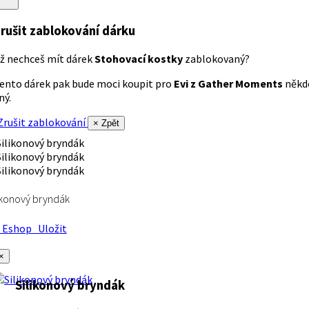
rušit zablokování dárku
ž nechceš mít dárek
Stohovací kostky
zablokovaný?
ento dárek pak bude moci koupit pro
Evi z Gather Moments
někd
iný.
rušit zablokování
× Zpět
ikonový bryndák
Eshop
Uložit
×
Silikonový bryndák