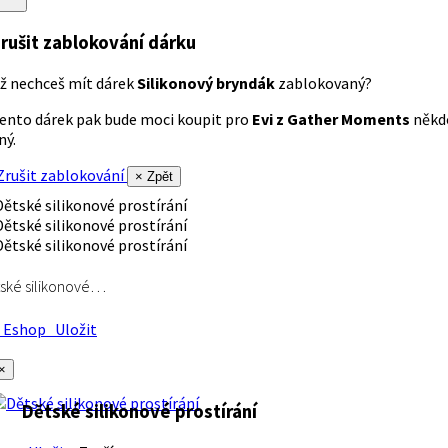
rušit zablokování dárku
ž nechceš mít dárek
Silikonový bryndák
zablokovaný?
ento dárek pak bude moci koupit pro
Evi z Gather Moments
někd
iný.
rušit zablokování
× Zpět
ské silikonové…
Eshop
Uložit
×
Dětské silikonové prostírání