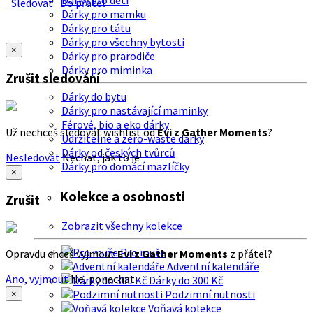
Dárky pro děti
Sledovat
Do přátel
Dárky pro mamku
Dárky pro tátu
Dárky pro všechny bytosti
×
Dárky pro prarodiče
Dárky pro miminka
Zrušit sledování
Dárky do bytu
Dárky pro nastávající maminky
Férové, bio a eko dárky
Už nechceš sledovat wishlist od
Evi z Gather Moments
?
Udržitelné a zero-waste dárky
Dárky od českých tvůrců
Nesledovat
Nechat, jak to je
Dárky pro domácí mazlíčky
×
Kolekce a osobnosti
Zrušit
Zobrazit všechny kolekce
Pro muže
Opravdu chceš vyjmout
Evi z Gather Moments
z přátel?
Adventní kalendáře
Ano, vyjmout
Ne, ponechat
Dárky do 300 Kč
Podzimní nutnosti
×
Voňavá kolekce