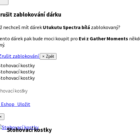
rušit zablokování dárku
ž nechceš mít dárek
Utukutu Spectra bílá
zablokovaný?
ento dárek pak bude moci koupit pro
Evi z Gather Moments
někd
iný.
rušit zablokování
× Zpět
hovací kostky
Eshop
Uložit
×
Stohovací kostky