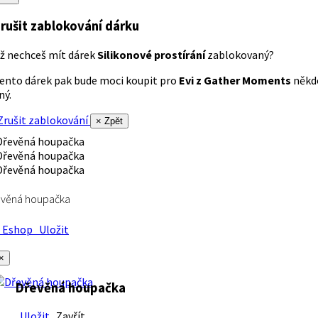
rušit zablokování dárku
ž nechceš mít dárek
Silikonové prostírání
zablokovaný?
ento dárek pak bude moci koupit pro
Evi z Gather Moments
někd
iný.
rušit zablokování
× Zpět
evěná houpačka
Eshop
Uložit
×
Dřevěná houpačka
Uložit
Zavřít