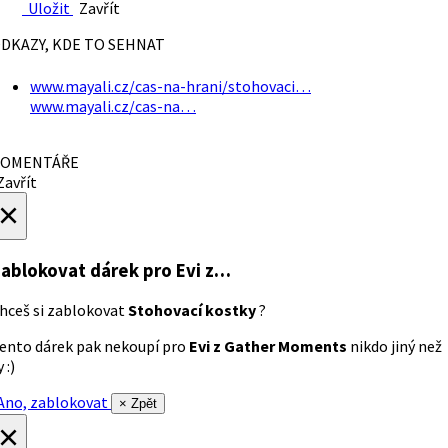
Uložit
Zavřít
DKAZY, KDE TO SEHNAT
www.mayali.cz/cas-na-hrani/stohovaci…
www.mayali.cz/cas-na…
OMENTÁŘE
avřít
×
ablokovat dárek
pro Evi z…
hceš si zablokovat
Stohovací kostky
?
ento dárek pak nekoupí pro
Evi z Gather Moments
nikdo jiný než
 :)
no, zablokovat
× Zpět
×