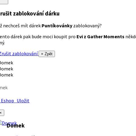
rušit zablokování dárku
ž nechceš mít dárek
Puntíkovánky
zablokovaný?
ento dárek pak bude moci koupit pro
Evi z Gather Moments
někd
iný.
rušit zablokování
× Zpět
mek
Eshop
Uložit
×
Domek