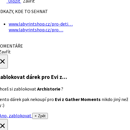
Uložit
Zavřít
DKAZY, KDE TO SEHNAT
www.labyrintshop.cz/pro-deti…
www.labyrintshop.cz/pro…
OMENTÁŘE
avřít
×
ablokovat dárek
pro Evi z…
hceš si zablokovat
Archistorie
?
ento dárek pak nekoupí pro
Evi z Gather Moments
nikdo jiný než
 :)
no, zablokovat
× Zpět
×