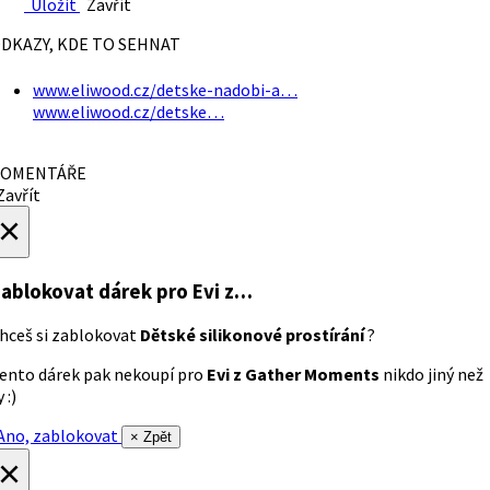
Uložit
Zavřít
DKAZY, KDE TO SEHNAT
www.eliwood.cz/detske-nadobi-a…
www.eliwood.cz/detske…
OMENTÁŘE
avřít
×
ablokovat dárek
pro Evi z…
hceš si zablokovat
Dětské silikonové prostírání
?
ento dárek pak nekoupí pro
Evi z Gather Moments
nikdo jiný než
 :)
no, zablokovat
× Zpět
×