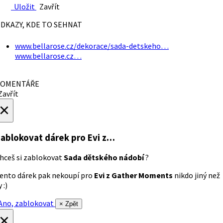
Uložit
Zavřít
DKAZY, KDE TO SEHNAT
www.bellarose.cz/dekorace/sada-detskeho…
www.bellarose.cz…
OMENTÁŘE
avřít
×
ablokovat dárek
pro Evi z…
hceš si zablokovat
Sada dětského nádobí
?
ento dárek pak nekoupí pro
Evi z Gather Moments
nikdo jiný než
 :)
no, zablokovat
× Zpět
×