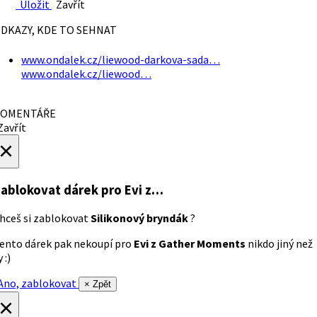
Uložit
Zavřít
DKAZY, KDE TO SEHNAT
www.ondalek.cz/liewood-darkova-sada…
www.ondalek.cz/liewood…
OMENTÁŘE
avřít
×
ablokovat dárek
pro Evi z…
hceš si zablokovat
Silikonový bryndák
?
ento dárek pak nekoupí pro
Evi z Gather Moments
nikdo jiný než
 :)
no, zablokovat
× Zpět
×