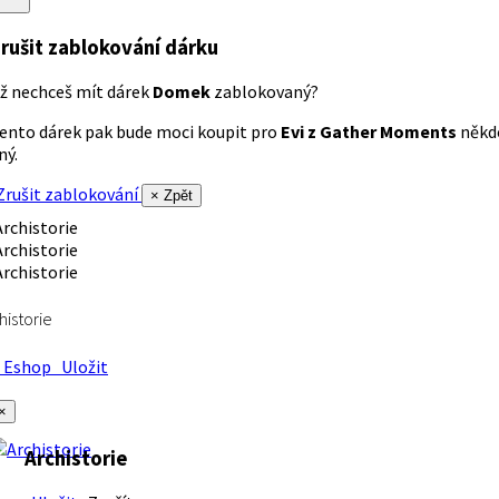
rušit zablokování dárku
ž nechceš mít dárek
Domek
zablokovaný?
ento dárek pak bude moci koupit pro
Evi z Gather Moments
někd
iný.
rušit zablokování
× Zpět
historie
Eshop
Uložit
×
Archistorie