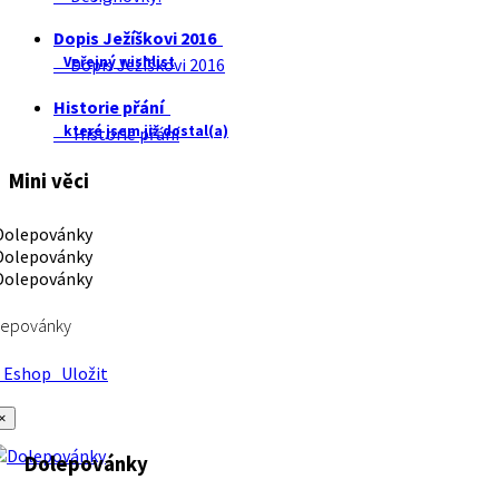
Dopis Ježíškovi 2016
Veřejný wishlist
Dopis Ježíškovi 2016
Historie přání
které jsem již dostal(a)
Historie přání
Mini věci
lepovánky
Eshop
Uložit
×
Dolepovánky