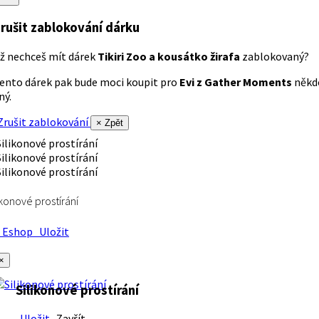
rušit zablokování dárku
ž nechceš mít dárek
Tikiri Zoo a kousátko žirafa
zablokovaný?
ento dárek pak bude moci koupit pro
Evi z Gather Moments
někd
iný.
rušit zablokování
× Zpět
ikonové prostírání
Eshop
Uložit
×
Silikonové prostírání
Uložit
Zavřít