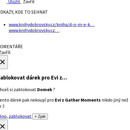
Uložit
Zavřít
DKAZY, KDE TO SEHNAT
www.knihydobrovsky.cz/kniha/d-o-m-e-k…
www.knihydobrovsky.cz…
OMENTÁŘE
avřít
×
ablokovat dárek
pro Evi z…
hceš si zablokovat
Domek
?
ento dárek pak nekoupí pro
Evi z Gather Moments
nikdo jiný než
 :)
no, zablokovat
× Zpět
×