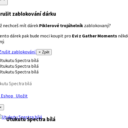
rušit zablokování dárku
ž nechceš mít dárek
Piklerové trojúhelník
zablokovaný?
ento dárek pak bude moci koupit pro
Evi z Gather Moments
někd
iný.
rušit zablokování
× Zpět
kutu Spectra bílá
Eshop
Uložit
×
Utukutu Spectra bílá