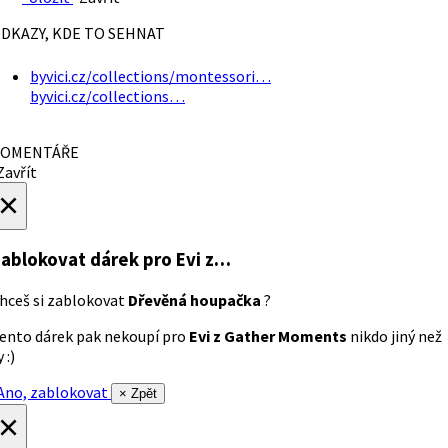
DKAZY, KDE TO SEHNAT
byvici.cz/collections/montessori…
byvici.cz/collections…
OMENTÁŘE
avřít
×
ablokovat dárek
pro Evi z…
hceš si zablokovat
Dřevěná houpačka
?
ento dárek pak nekoupí pro
Evi z Gather Moments
nikdo jiný než
 :)
no, zablokovat
× Zpět
×