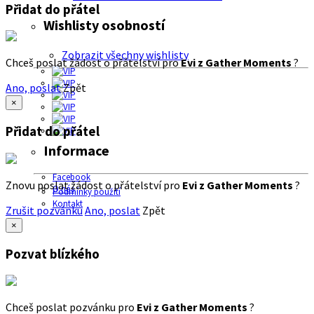
Přidat do přátel
Wishlisty osobností
Zobrazit všechny wishlisty
Chceš poslat žádost o přátelství pro
Evi z Gather Moments
?
Ano, poslat
Zpět
×
Přidat do přátel
Informace
Facebook
Znovu poslat žádost o přátelství pro
Evi z Gather Moments
?
O nás
Podmínky použití
Kontakt
Zrušit pozvánku
Ano, poslat
Zpět
×
Pozvat blízkého
Chceš poslat pozvánku pro
Evi z Gather Moments
?