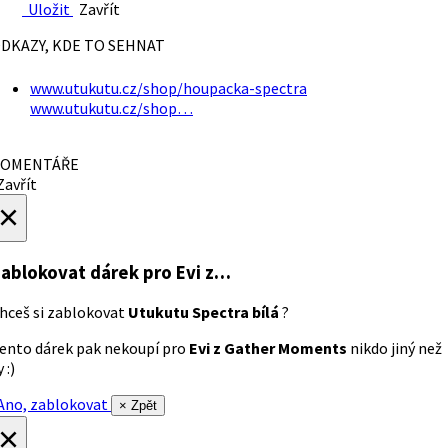
Uložit
Zavřít
DKAZY, KDE TO SEHNAT
www.utukutu.cz/shop/houpacka-spectra
www.utukutu.cz/shop…
OMENTÁŘE
avřít
×
ablokovat dárek
pro Evi z…
hceš si zablokovat
Utukutu Spectra bílá
?
ento dárek pak nekoupí pro
Evi z Gather Moments
nikdo jiný než
 :)
no, zablokovat
× Zpět
×