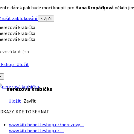
ento dárek pak bude moci koupit pro
Hana Kropáčķová
někdo jiný
rušit zablokování
× Zpět
ezová krabička
Eshop
Uložit
×
nerezová krabička
Uložit
Zavřít
DKAZY, KDE TO SEHNAT
www.kitchenetteshop.cz/nerezovy…
www.kitchenetteshop.cz…