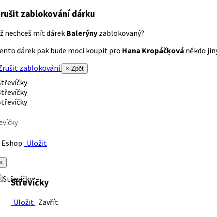
rušit zablokování dárku
ž nechceš mít dárek
Balerýny
zablokovaný?
ento dárek pak bude moci koupit pro
Hana Kropáčķová
někdo jiný
rušit zablokování
× Zpět
evíčky
Eshop
Uložit
×
Střevíčky
Uložit
Zavřít