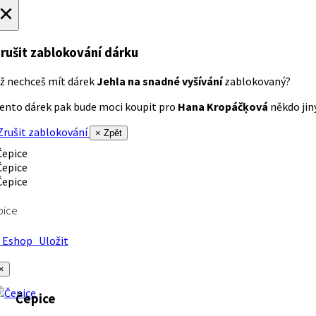
×
rušit zablokování dárku
ž nechceš mít dárek
Jehla na snadné vyšívání
zablokovaný?
ento dárek pak bude moci koupit pro
Hana Kropáčķová
někdo jiný
rušit zablokování
× Zpět
pice
Eshop
Uložit
×
Čepice