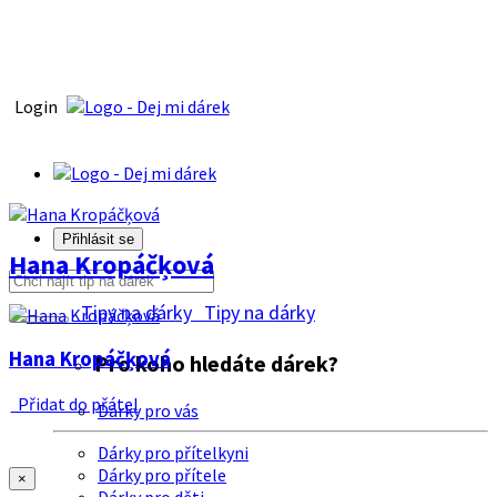
Login
Přihlásit se
Hana Kropáčķová
Tipy na dárky
Tipy na dárky
Hana Kropáčķová
Pro koho hledáte dárek?
Přidat do přátel
Dárky pro vás
Dárky pro přítelkyni
Dárky pro přítele
×