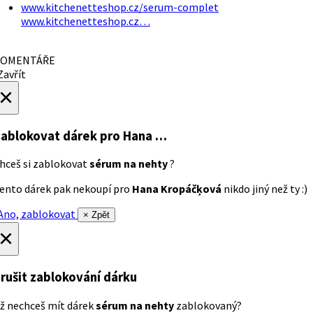
www.kitchenetteshop.cz/serum-complet
www.kitchenetteshop.cz…
OMENTÁŘE
avřít
×
ablokovat dárek
pro Hana …
hceš si zablokovat
sérum na nehty
?
ento dárek pak nekoupí pro
Hana Kropáčķová
nikdo jiný než ty :)
no, zablokovat
× Zpět
×
rušit zablokování dárku
ž nechceš mít dárek
sérum na nehty
zablokovaný?