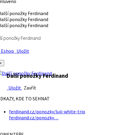
mluveno
ší ponožky Ferdinand
Eshop
Uložit
×
Další ponožky Ferdinand
Uložit
Zavřít
DKAZY, KDE TO SEHNAT
ferdinand.cz/ponozky/luji-white-trio
ferdinand.cz/ponozky…
OMENTÁŘE