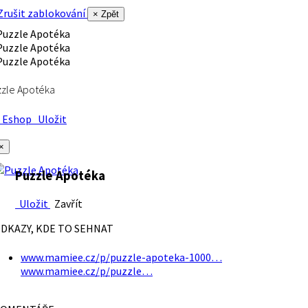
rušit zablokování
× Zpět
zle Apotéka
Eshop
Uložit
×
Puzzle Apotéka
Uložit
Zavřít
DKAZY, KDE TO SEHNAT
www.mamiee.cz/p/puzzle-apoteka-1000…
www.mamiee.cz/p/puzzle…