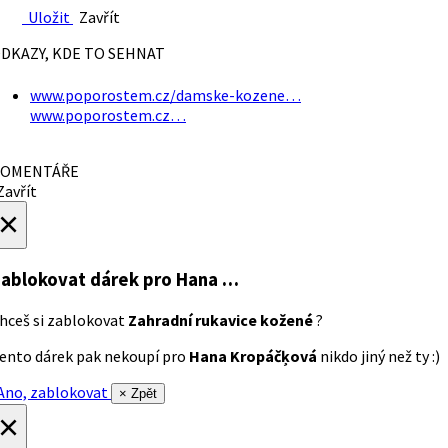
Uložit
Zavřít
DKAZY, KDE TO SEHNAT
www.poporostem.cz/damske-kozene…
www.poporostem.cz…
OMENTÁŘE
avřít
×
ablokovat dárek
pro Hana …
hceš si zablokovat
Zahradní rukavice kožené
?
ento dárek pak nekoupí pro
Hana Kropáčķová
nikdo jiný než ty :)
no, zablokovat
× Zpět
×