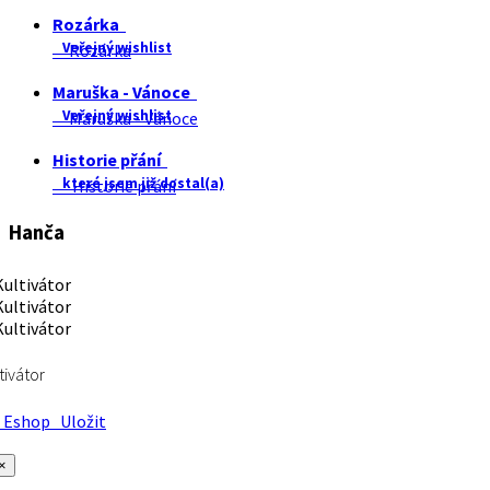
Rozárka
Veřejný wishlist
Rozárka
Maruška - Vánoce
Veřejný wishlist
Maruška - Vánoce
Historie přání
které jsem již dostal(a)
Historie přání
Hanča
tivátor
Eshop
Uložit
×