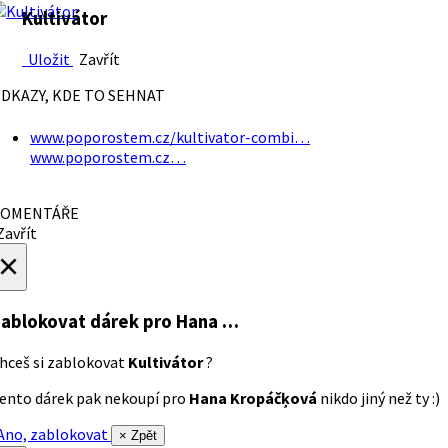
Kultivátor
Uložit
Zavřít
DKAZY, KDE TO SEHNAT
www.poporostem.cz/kultivator-combi…
www.poporostem.cz…
OMENTÁŘE
avřít
×
ablokovat dárek
pro Hana …
hceš si zablokovat
Kultivátor
?
ento dárek pak nekoupí pro
Hana Kropáčķová
nikdo jiný než ty :)
no, zablokovat
× Zpět