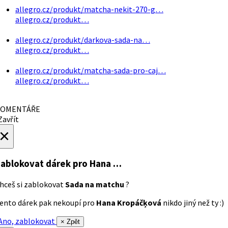
allegro.cz/produkt/matcha-nekit-270-g…
allegro.cz/produkt…
allegro.cz/produkt/darkova-sada-na…
allegro.cz/produkt…
allegro.cz/produkt/matcha-sada-pro-caj…
allegro.cz/produkt…
OMENTÁŘE
avřít
×
ablokovat dárek
pro Hana …
hceš si zablokovat
Sada na matchu
?
ento dárek pak nekoupí pro
Hana Kropáčķová
nikdo jiný než ty :)
no, zablokovat
× Zpět