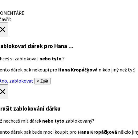
OMENTÁŘE
avřít
×
ablokovat dárek
pro Hana …
hceš si zablokovat
nebo tyto
?
ento dárek pak nekoupí pro
Hana Kropáčķová
nikdo jiný než ty :)
no, zablokovat
× Zpět
×
rušit zablokování dárku
ž nechceš mít dárek
nebo tyto
zablokovaný?
ento dárek pak bude moci koupit pro
Hana Kropáčķová
někdo jiný