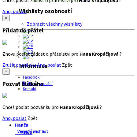
Chceš poslat žádost o přátelství pro
Hana Kropáčķová
?
Wishlisty osobností
Ano, poslat
Zpět
×
Zobrazit všechny wishlisty
Přidat do přátel
Znovu poslat žádost o přátelství pro
Hana Kropáčķová
?
Zrušit pozvánku
Ano, poslat
Zpět
Informace
×
Facebook
O nás
Pozvat blízkého
Podmínky použití
Kontakt
Chceš poslat pozvánku pro
Hana Kropáčķová
?
Ano, poslat
Zpět
Hanča
Veřejný wishlist
Hanča