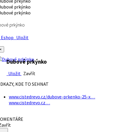
bové prkýnko
Eshop
Uložit
×
Dubové prkýnko
Uložit
Zavřít
DKAZY, KDE TO SEHNAT
www.cistedrevo.cz/dubove-prkenko-25-x…
www.cistedrevo.cz…
OMENTÁŘE
avřít