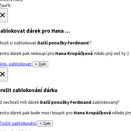
avřít
×
ablokovat dárek
pro Hana …
hceš si zablokovat
Další ponožky Ferdinand
?
ento dárek pak nekoupí pro
Hana Kropáčķová
nikdo jiný než ty :)
no, zablokovat
× Zpět
×
rušit zablokování dárku
ž nechceš mít dárek
Další ponožky Ferdinand
zablokovaný?
ento dárek pak bude moci koupit pro
Hana Kropáčķová
někdo jiný
rušit zablokování
× Zpět