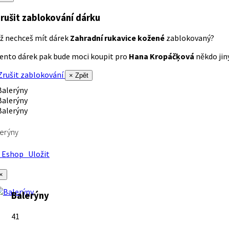
rušit zablokování dárku
ž nechceš mít dárek
Zahradní rukavice kožené
zablokovaný?
ento dárek pak bude moci koupit pro
Hana Kropáčķová
někdo jiný
rušit zablokování
× Zpět
erýny
Eshop
Uložit
×
Balerýny
41