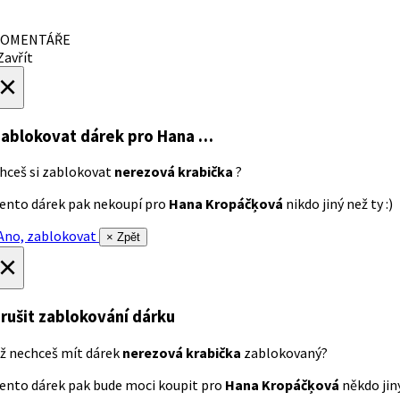
OMENTÁŘE
avřít
×
ablokovat dárek
pro Hana …
hceš si zablokovat
nerezová krabička
?
ento dárek pak nekoupí pro
Hana Kropáčķová
nikdo jiný než ty :)
no, zablokovat
× Zpět
×
rušit zablokování dárku
ž nechceš mít dárek
nerezová krabička
zablokovaný?
ento dárek pak bude moci koupit pro
Hana Kropáčķová
někdo jiný