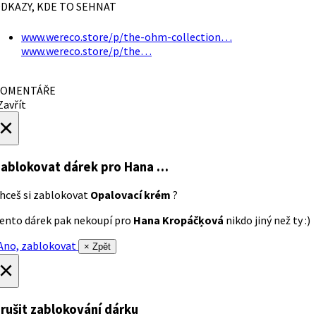
DKAZY, KDE TO SEHNAT
www.wereco.store/p/the-ohm-collection…
www.wereco.store/p/the…
OMENTÁŘE
avřít
×
ablokovat dárek
pro Hana …
hceš si zablokovat
Opalovací krém
?
ento dárek pak nekoupí pro
Hana Kropáčķová
nikdo jiný než ty :)
no, zablokovat
× Zpět
×
rušit zablokování dárku