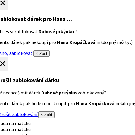
×
ablokovat dárek
pro Hana …
hceš si zablokovat
Dubové prkýnko
?
ento dárek pak nekoupí pro
Hana Kropáčķová
nikdo jiný než ty :)
no, zablokovat
× Zpět
×
rušit zablokování dárku
ž nechceš mít dárek
Dubové prkýnko
zablokovaný?
ento dárek pak bude moci koupit pro
Hana Kropáčķová
někdo jiný
rušit zablokování
× Zpět