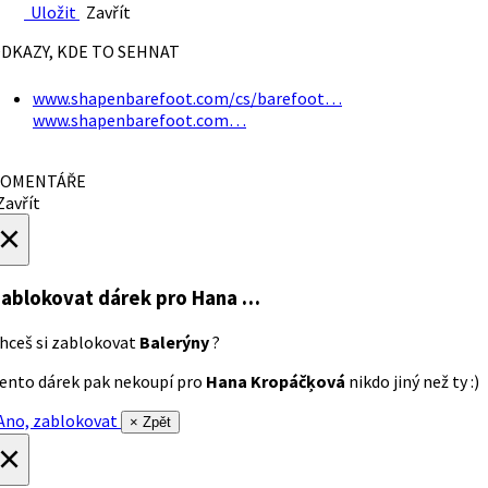
Uložit
Zavřít
DKAZY, KDE TO SEHNAT
www.shapenbarefoot.com/cs/barefoot…
www.shapenbarefoot.com…
OMENTÁŘE
avřít
×
ablokovat dárek
pro Hana …
hceš si zablokovat
Balerýny
?
ento dárek pak nekoupí pro
Hana Kropáčķová
nikdo jiný než ty :)
no, zablokovat
× Zpět
×