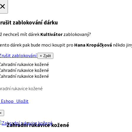
×
rušit zablokování dárku
ž nechceš mít dárek
Kultivátor
zablokovaný?
ento dárek pak bude moci koupit pro
Hana Kropáčķová
někdo jiný
rušit zablokování
× Zpět
radní rukavice kožené
Eshop
Uložit
×
Zahradní rukavice kožené