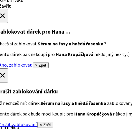
avřít
×
ablokovat dárek
pro Hana …
hceš si zablokovat
Sérum na řasy a hnědá řasenka
?
ento dárek pak nekoupí pro
Hana Kropáčķová
nikdo jiný než ty :)
no, zablokovat
× Zpět
×
rušit zablokování dárku
ž nechceš mít dárek
Sérum na řasy a hnědá řasenka
zablokovan
ento dárek pak bude moci koupit pro
Hana Kropáčķová
někdo jiný
rušit zablokování
× Zpět
 má někdo