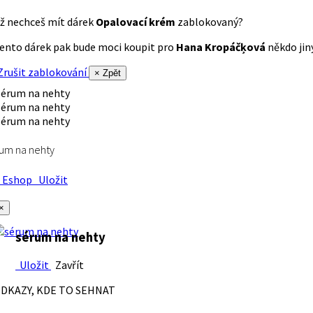
ž nechceš mít dárek
Opalovací krém
zablokovaný?
ento dárek pak bude moci koupit pro
Hana Kropáčķová
někdo jiný
rušit zablokování
× Zpět
um na nehty
Eshop
Uložit
×
sérum na nehty
Uložit
Zavřít
DKAZY, KDE TO SEHNAT