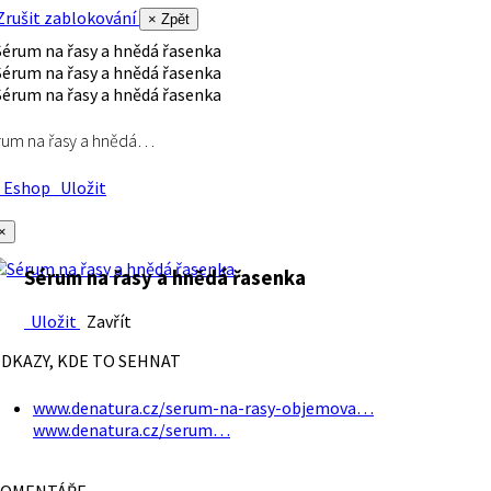
rušit zablokování
× Zpět
rum na řasy a hnědá…
Eshop
Uložit
×
Sérum na řasy a hnědá řasenka
Uložit
Zavřít
DKAZY, KDE TO SEHNAT
www.denatura.cz/serum-na-rasy-objemova…
www.denatura.cz/serum…
OMENTÁŘE