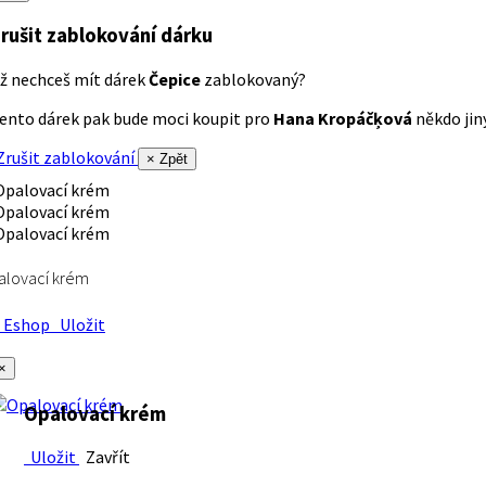
rušit zablokování dárku
ž nechceš mít dárek
Čepice
zablokovaný?
ento dárek pak bude moci koupit pro
Hana Kropáčķová
někdo jiný
rušit zablokování
× Zpět
alovací krém
Eshop
Uložit
×
Opalovací krém
Uložit
Zavřít