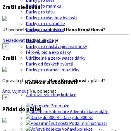
Dárky pro děti
Dárky pro mamku
Zrušit sledování
Dárky pro tátu
Dárky pro všechny bytosti
Dárky pro prarodiče
Dárky pro miminka
Už nechceš sledovat wishlist od
Hana Kropáčķová
?
Nesledovat
Nechat, jak to je
Dárky do bytu
Dárky pro nastávající maminky
×
Férové, bio a eko dárky
Zrušit
Udržitelné a zero-waste dárky
Dárky od českých tvůrců
Dárky pro domácí mazlíčky
Opravdu chceš vyjmout
Hana Kropáčķová
z přátel?
Kolekce a osobnosti
Ano, vyjmout
Ne, ponechat
Zobrazit všechny kolekce
×
Pro muže
Přidat do přátel
Adventní kalendáře
Dárky do 300 Kč
Podzimní nutnosti
Voňavá kolekce