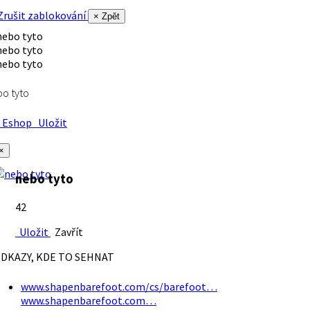
rušit zablokování
× Zpět
o tyto
Eshop
Uložit
×
nebo tyto
42
Uložit
Zavřít
DKAZY, KDE TO SEHNAT
www.shapenbarefoot.com/cs/barefoot…
www.shapenbarefoot.com…