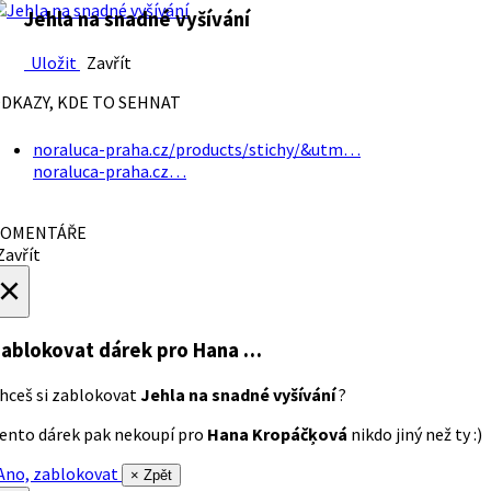
Jehla na snadné vyšívání
Uložit
Zavřít
DKAZY, KDE TO SEHNAT
noraluca-praha.cz/products/stichy/&utm…
noraluca-praha.cz…
OMENTÁŘE
avřít
×
ablokovat dárek
pro Hana …
hceš si zablokovat
Jehla na snadné vyšívání
?
ento dárek pak nekoupí pro
Hana Kropáčķová
nikdo jiný než ty :)
no, zablokovat
× Zpět