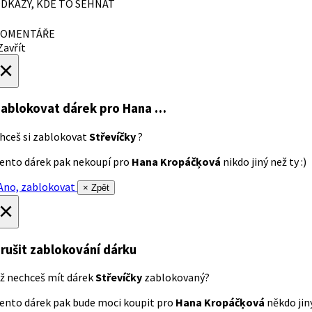
DKAZY, KDE TO SEHNAT
OMENTÁŘE
avřít
×
ablokovat dárek
pro Hana …
hceš si zablokovat
Střevíčky
?
ento dárek pak nekoupí pro
Hana Kropáčķová
nikdo jiný než ty :)
no, zablokovat
× Zpět
×
rušit zablokování dárku
ž nechceš mít dárek
Střevíčky
zablokovaný?
ento dárek pak bude moci koupit pro
Hana Kropáčķová
někdo jiný