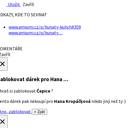
Uložit
Zavřít
DKAZY, KDE TO SEHNAT
www.amiumi.cz/p/hunaty-kulich#359
www.amiumi.cz/p/hunaty…
OMENTÁŘE
avřít
×
ablokovat dárek
pro Hana …
hceš si zablokovat
Čepice
?
ento dárek pak nekoupí pro
Hana Kropáčķová
nikdo jiný než ty :)
no, zablokovat
× Zpět
×