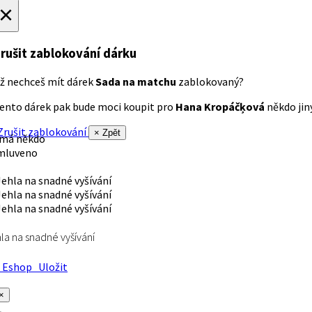
×
rušit zablokování dárku
ž nechceš mít dárek
Sada na matchu
zablokovaný?
ento dárek pak bude moci koupit pro
Hana Kropáčķová
někdo jiný
rušit zablokování
× Zpět
 má někdo
mluveno
la na snadné vyšívání
Eshop
Uložit
×