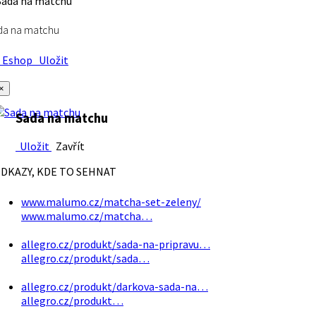
da na matchu
Eshop
Uložit
×
Sada na matchu
Uložit
Zavřít
DKAZY, KDE TO SEHNAT
www.malumo.cz/matcha-set-zeleny/
www.malumo.cz/matcha…
allegro.cz/produkt/sada-na-pripravu…
allegro.cz/produkt/sada…
allegro.cz/produkt/darkova-sada-na…
allegro.cz/produkt…