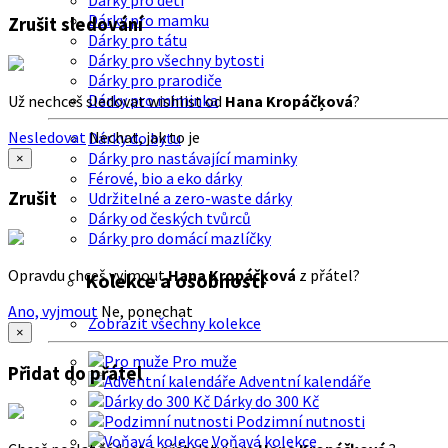
Dárky pro děti
Dárky pro mamku
Zrušit sledování
Dárky pro tátu
Dárky pro všechny bytosti
Dárky pro prarodiče
Dárky pro miminka
Už nechceš sledovat wishlist od
Hana Kropáčķová
?
Nesledovat
Nechat, jak to je
Dárky do bytu
Dárky pro nastávající maminky
×
Férové, bio a eko dárky
Zrušit
Udržitelné a zero-waste dárky
Dárky od českých tvůrců
Dárky pro domácí mazlíčky
Opravdu chceš vyjmout
Hana Kropáčķová
z přátel?
Kolekce a osobnosti
Ano, vyjmout
Ne, ponechat
Zobrazit všechny kolekce
×
Pro muže
Přidat do přátel
Adventní kalendáře
Dárky do 300 Kč
Podzimní nutnosti
Voňavá kolekce