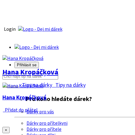
Login
Přihlásit se
Hana Kropáčķová
Tipy na dárky
Tipy na dárky
Hana Kropáčķová
Pro koho hledáte dárek?
Přidat do přátel
Dárky pro vás
Dárky pro přítelkyni
Dárky pro přítele
×