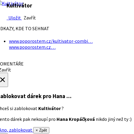
Kultivátor
Uložit
Zavřít
DKAZY, KDE TO SEHNAT
www.poporostem.cz/kultivator-combi…
www.poporostem.cz…
OMENTÁŘE
avřít
×
ablokovat dárek
pro Hana …
hceš si zablokovat
Kultivátor
?
ento dárek pak nekoupí pro
Hana Kropáčķová
nikdo jiný než ty :)
no, zablokovat
× Zpět