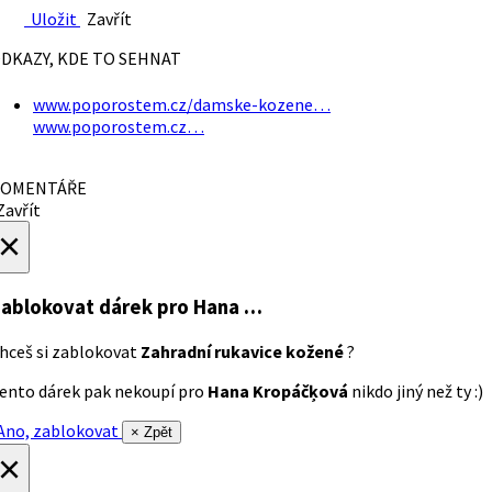
Uložit
Zavřít
DKAZY, KDE TO SEHNAT
www.poporostem.cz/damske-kozene…
www.poporostem.cz…
OMENTÁŘE
avřít
×
ablokovat dárek
pro Hana …
hceš si zablokovat
Zahradní rukavice kožené
?
ento dárek pak nekoupí pro
Hana Kropáčķová
nikdo jiný než ty :)
no, zablokovat
× Zpět
×