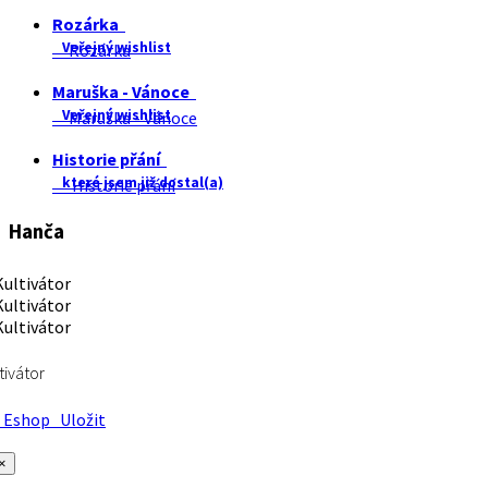
Rozárka
Veřejný wishlist
Rozárka
Maruška - Vánoce
Veřejný wishlist
Maruška - Vánoce
Historie přání
které jsem již dostal(a)
Historie přání
Hanča
tivátor
Eshop
Uložit
×