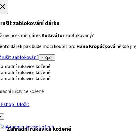
×
rušit zablokování dárku
ž nechceš mít dárek
Kultivátor
zablokovaný?
ento dárek pak bude moci koupit pro
Hana Kropáčķová
někdo jiný
rušit zablokování
× Zpět
radní rukavice kožené
Eshop
Uložit
×
Zahradní rukavice kožené