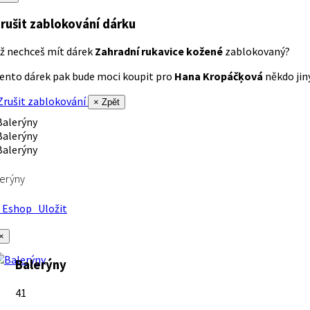
rušit zablokování dárku
ž nechceš mít dárek
Zahradní rukavice kožené
zablokovaný?
ento dárek pak bude moci koupit pro
Hana Kropáčķová
někdo jiný
rušit zablokování
× Zpět
erýny
Eshop
Uložit
×
Balerýny
41