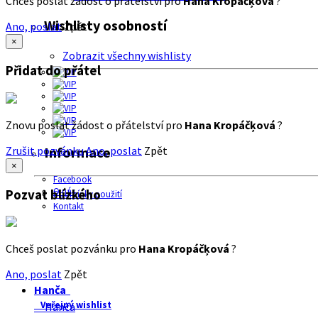
Chceš poslat žádost o přátelství pro
Hana Kropáčķová
?
Wishlisty osobností
Ano, poslat
Zpět
×
Zobrazit všechny wishlisty
Přidat do přátel
Znovu poslat žádost o přátelství pro
Hana Kropáčķová
?
Zrušit pozvánku
Ano, poslat
Zpět
Informace
×
Facebook
O nás
Pozvat blízkého
Podmínky použití
Kontakt
Chceš poslat pozvánku pro
Hana Kropáčķová
?
Ano, poslat
Zpět
Hanča
Veřejný wishlist
Hanča