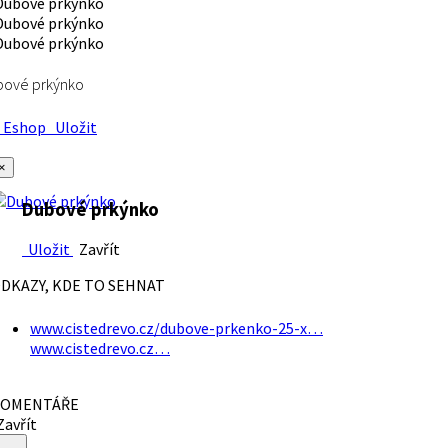
bové prkýnko
Eshop
Uložit
×
Dubové prkýnko
Uložit
Zavřít
DKAZY, KDE TO SEHNAT
www.cistedrevo.cz/dubove-prkenko-25-x…
www.cistedrevo.cz…
OMENTÁŘE
avřít