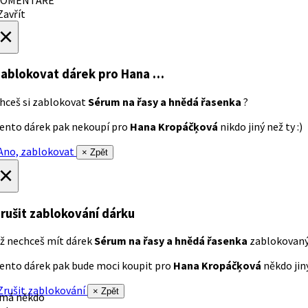
avřít
×
ablokovat dárek
pro Hana …
hceš si zablokovat
Sérum na řasy a hnědá řasenka
?
ento dárek pak nekoupí pro
Hana Kropáčķová
nikdo jiný než ty :)
no, zablokovat
× Zpět
×
rušit zablokování dárku
ž nechceš mít dárek
Sérum na řasy a hnědá řasenka
zablokovan
ento dárek pak bude moci koupit pro
Hana Kropáčķová
někdo jiný
rušit zablokování
× Zpět
 má někdo