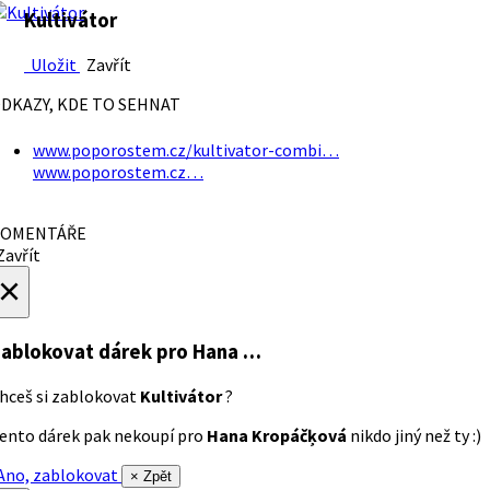
Kultivátor
Uložit
Zavřít
DKAZY, KDE TO SEHNAT
www.poporostem.cz/kultivator-combi…
www.poporostem.cz…
OMENTÁŘE
avřít
×
ablokovat dárek
pro Hana …
hceš si zablokovat
Kultivátor
?
ento dárek pak nekoupí pro
Hana Kropáčķová
nikdo jiný než ty :)
no, zablokovat
× Zpět