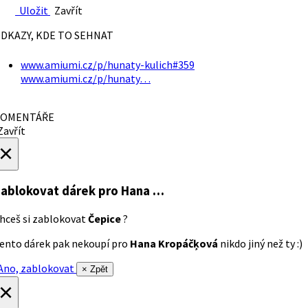
Uložit
Zavřít
DKAZY, KDE TO SEHNAT
www.amiumi.cz/p/hunaty-kulich#359
www.amiumi.cz/p/hunaty…
OMENTÁŘE
avřít
×
ablokovat dárek
pro Hana …
hceš si zablokovat
Čepice
?
ento dárek pak nekoupí pro
Hana Kropáčķová
nikdo jiný než ty :)
no, zablokovat
× Zpět
×