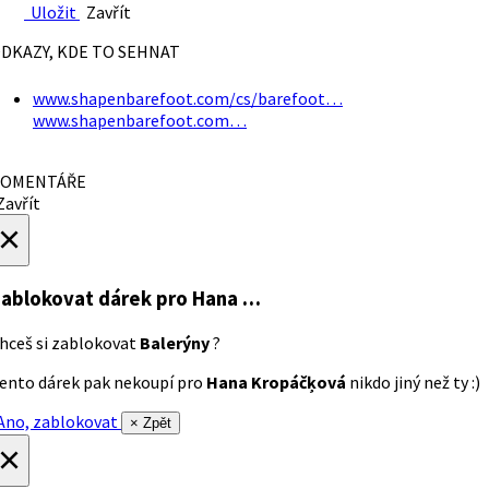
Uložit
Zavřít
DKAZY, KDE TO SEHNAT
www.shapenbarefoot.com/cs/barefoot…
www.shapenbarefoot.com…
OMENTÁŘE
avřít
×
ablokovat dárek
pro Hana …
hceš si zablokovat
Balerýny
?
ento dárek pak nekoupí pro
Hana Kropáčķová
nikdo jiný než ty :)
no, zablokovat
× Zpět
×