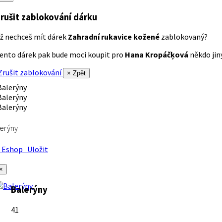
rušit zablokování dárku
ž nechceš mít dárek
Zahradní rukavice kožené
zablokovaný?
ento dárek pak bude moci koupit pro
Hana Kropáčķová
někdo jiný
rušit zablokování
× Zpět
erýny
Eshop
Uložit
×
Balerýny
41