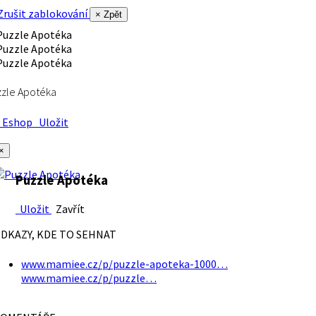
rušit zablokování
× Zpět
zle Apotéka
Eshop
Uložit
×
Puzzle Apotéka
Uložit
Zavřít
DKAZY, KDE TO SEHNAT
www.mamiee.cz/p/puzzle-apoteka-1000…
www.mamiee.cz/p/puzzle…