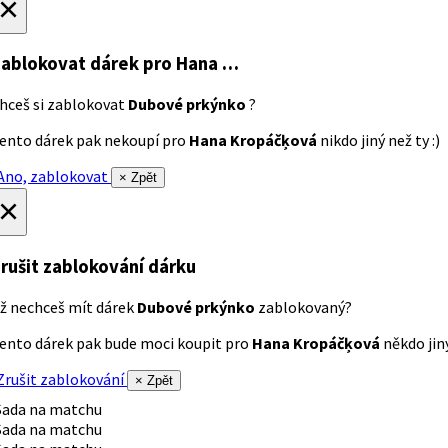
×
ablokovat dárek
pro Hana …
hceš si zablokovat
Dubové prkýnko
?
ento dárek pak nekoupí pro
Hana Kropáčķová
nikdo jiný než ty :)
no, zablokovat
× Zpět
×
rušit zablokování dárku
ž nechceš mít dárek
Dubové prkýnko
zablokovaný?
ento dárek pak bude moci koupit pro
Hana Kropáčķová
někdo jiný
rušit zablokování
× Zpět