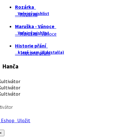
Rozárka
Veřejný wishlist
Rozárka
Maruška - Vánoce
Veřejný wishlist
Maruška - Vánoce
Historie přání
které jsem již dostal(a)
Historie přání
Hanča
tivátor
Eshop
Uložit
×