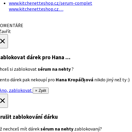
www.kitchenetteshop.cz/serum-complet
www.kitchenetteshop.cz…
OMENTÁŘE
avřít
×
ablokovat dárek
pro Hana …
hceš si zablokovat
sérum na nehty
?
ento dárek pak nekoupí pro
Hana Kropáčķová
nikdo jiný než ty :)
no, zablokovat
× Zpět
×
rušit zablokování dárku
ž nechceš mít dárek
sérum na nehty
zablokovaný?