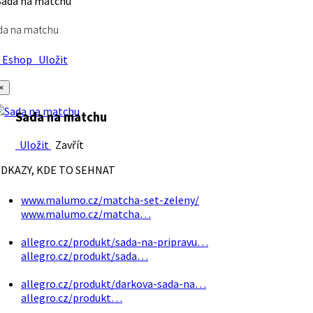
da na matchu
Eshop
Uložit
×
Sada na matchu
Uložit
Zavřít
DKAZY, KDE TO SEHNAT
www.malumo.cz/matcha-set-zeleny/
www.malumo.cz/matcha…
allegro.cz/produkt/sada-na-pripravu…
allegro.cz/produkt/sada…
allegro.cz/produkt/darkova-sada-na…
allegro.cz/produkt…