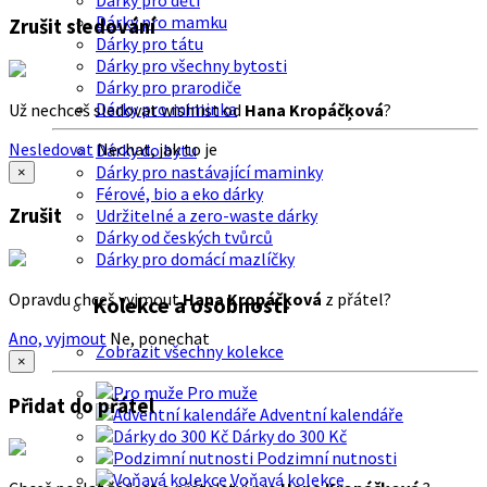
Dárky pro děti
Dárky pro mamku
Zrušit sledování
Dárky pro tátu
Dárky pro všechny bytosti
Dárky pro prarodiče
Dárky pro miminka
Už nechceš sledovat wishlist od
Hana Kropáčķová
?
Nesledovat
Nechat, jak to je
Dárky do bytu
Dárky pro nastávající maminky
×
Férové, bio a eko dárky
Zrušit
Udržitelné a zero-waste dárky
Dárky od českých tvůrců
Dárky pro domácí mazlíčky
Opravdu chceš vyjmout
Hana Kropáčķová
z přátel?
Kolekce a osobnosti
Ano, vyjmout
Ne, ponechat
Zobrazit všechny kolekce
×
Pro muže
Přidat do přátel
Adventní kalendáře
Dárky do 300 Kč
Podzimní nutnosti
Voňavá kolekce