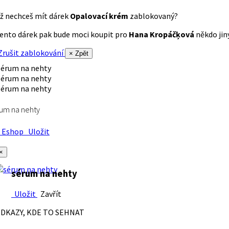
ž nechceš mít dárek
Opalovací krém
zablokovaný?
ento dárek pak bude moci koupit pro
Hana Kropáčķová
někdo jiný
rušit zablokování
× Zpět
um na nehty
Eshop
Uložit
×
sérum na nehty
Uložit
Zavřít
DKAZY, KDE TO SEHNAT