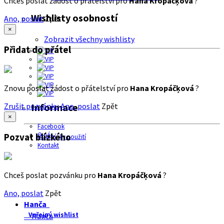
Chceš poslat žádost o přátelství pro
Hana Kropáčķová
?
Wishlisty osobností
Ano, poslat
Zpět
×
Zobrazit všechny wishlisty
Přidat do přátel
Znovu poslat žádost o přátelství pro
Hana Kropáčķová
?
Zrušit pozvánku
Ano, poslat
Zpět
Informace
×
Facebook
O nás
Pozvat blízkého
Podmínky použití
Kontakt
Chceš poslat pozvánku pro
Hana Kropáčķová
?
Ano, poslat
Zpět
Hanča
Veřejný wishlist
Hanča