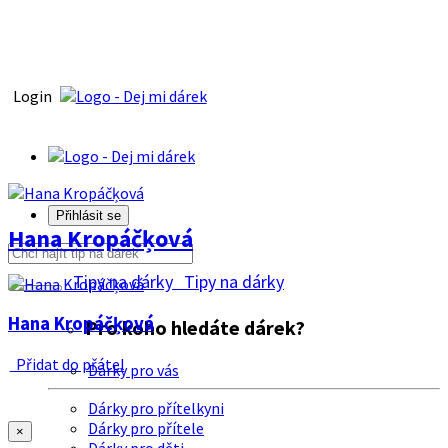
Login
Přihlásit se
Hana Kropáčķová
Tipy na dárky
Tipy na dárky
Hana Kropáčķová
Pro koho hledáte dárek?
Přidat do přátel
Dárky pro vás
Dárky pro přítelkyni
Dárky pro přítele
×