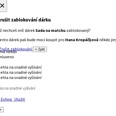
×
rušit zablokování dárku
ž nechceš mít dárek
Sada na matchu
zablokovaný?
ento dárek pak bude moci koupit pro
Hana Kropáčķová
někdo jiný
rušit zablokování
× Zpět
 má někdo
mluveno
la na snadné vyšívání
Eshop
Uložit
×