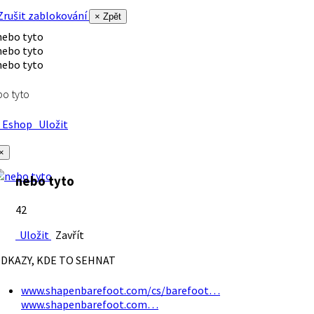
rušit zablokování
× Zpět
o tyto
Eshop
Uložit
×
nebo tyto
42
Uložit
Zavřít
DKAZY, KDE TO SEHNAT
www.shapenbarefoot.com/cs/barefoot…
www.shapenbarefoot.com…