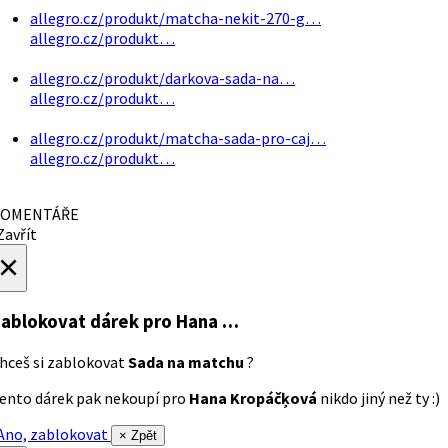
allegro.cz/produkt/matcha-nekit-270-g…
allegro.cz/produkt…
allegro.cz/produkt/darkova-sada-na…
allegro.cz/produkt…
allegro.cz/produkt/matcha-sada-pro-caj…
allegro.cz/produkt…
OMENTÁŘE
avřít
×
ablokovat dárek
pro Hana …
hceš si zablokovat
Sada na matchu
?
ento dárek pak nekoupí pro
Hana Kropáčķová
nikdo jiný než ty :)
no, zablokovat
× Zpět