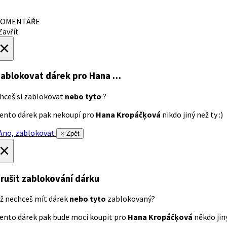
OMENTÁŘE
avřít
×
ablokovat dárek
pro Hana …
hceš si zablokovat
nebo tyto
?
ento dárek pak nekoupí pro
Hana Kropáčķová
nikdo jiný než ty :)
no, zablokovat
× Zpět
×
rušit zablokování dárku
ž nechceš mít dárek
nebo tyto
zablokovaný?
ento dárek pak bude moci koupit pro
Hana Kropáčķová
někdo jiný