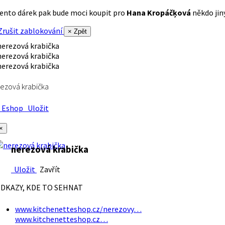
ento dárek pak bude moci koupit pro
Hana Kropáčķová
někdo jiný
rušit zablokování
× Zpět
ezová krabička
Eshop
Uložit
×
nerezová krabička
Uložit
Zavřít
DKAZY, KDE TO SEHNAT
www.kitchenetteshop.cz/nerezovy…
www.kitchenetteshop.cz…