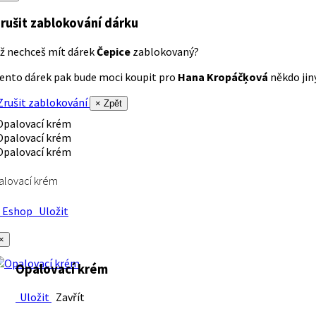
rušit zablokování dárku
ž nechceš mít dárek
Čepice
zablokovaný?
ento dárek pak bude moci koupit pro
Hana Kropáčķová
někdo jiný
rušit zablokování
× Zpět
alovací krém
Eshop
Uložit
×
Opalovací krém
Uložit
Zavřít