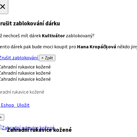
×
rušit zablokování dárku
ž nechceš mít dárek
Kultivátor
zablokovaný?
ento dárek pak bude moci koupit pro
Hana Kropáčķová
někdo jiný
rušit zablokování
× Zpět
radní rukavice kožené
Eshop
Uložit
×
Zahradní rukavice kožené