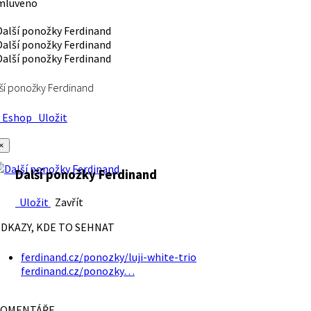
mluveno
ší ponožky Ferdinand
Eshop
Uložit
×
Další ponožky Ferdinand
Uložit
Zavřít
DKAZY, KDE TO SEHNAT
ferdinand.cz/ponozky/luji-white-trio
ferdinand.cz/ponozky…
OMENTÁŘE