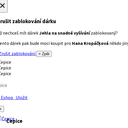
×
rušit zablokování dárku
ž nechceš mít dárek
Jehla na snadné vyšívání
zablokovaný?
ento dárek pak bude moci koupit pro
Hana Kropáčķová
někdo jiný
rušit zablokování
× Zpět
pice
Eshop
Uložit
×
Čepice