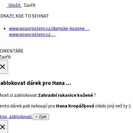
Uložit
Zavřít
DKAZY, KDE TO SEHNAT
www.poporostem.cz/damske-kozene…
www.poporostem.cz…
OMENTÁŘE
avřít
×
ablokovat dárek
pro Hana …
hceš si zablokovat
Zahradní rukavice kožené
?
ento dárek pak nekoupí pro
Hana Kropáčķová
nikdo jiný než ty :)
no, zablokovat
× Zpět
×