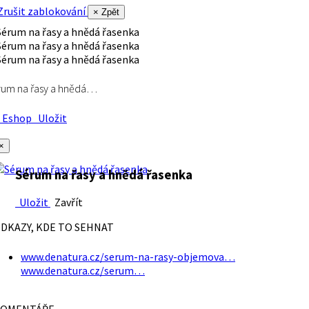
rušit zablokování
× Zpět
rum na řasy a hnědá…
Eshop
Uložit
×
Sérum na řasy a hnědá řasenka
Uložit
Zavřít
DKAZY, KDE TO SEHNAT
www.denatura.cz/serum-na-rasy-objemova…
www.denatura.cz/serum…
OMENTÁŘE