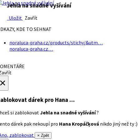
Jehla na snadné vyšívání
Uložit
Zavřít
DKAZY, KDE TO SEHNAT
noraluca-praha.cz/products/stichy/&utm…
noraluca-praha.cz…
OMENTÁŘE
avřít
×
ablokovat dárek
pro Hana …
hceš si zablokovat
Jehla na snadné vyšívání
?
ento dárek pak nekoupí pro
Hana Kropáčķová
nikdo jiný než ty :)
no, zablokovat
× Zpět