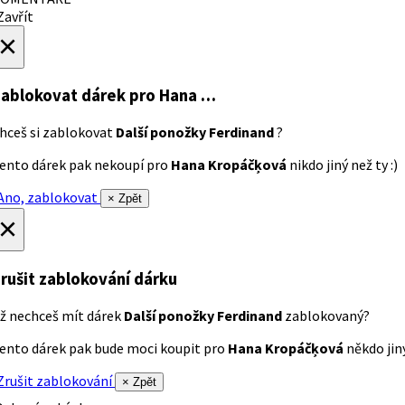
avřít
×
ablokovat dárek
pro Hana …
hceš si zablokovat
Další ponožky Ferdinand
?
ento dárek pak nekoupí pro
Hana Kropáčķová
nikdo jiný než ty :)
no, zablokovat
× Zpět
×
rušit zablokování dárku
ž nechceš mít dárek
Další ponožky Ferdinand
zablokovaný?
ento dárek pak bude moci koupit pro
Hana Kropáčķová
někdo jiný
rušit zablokování
× Zpět