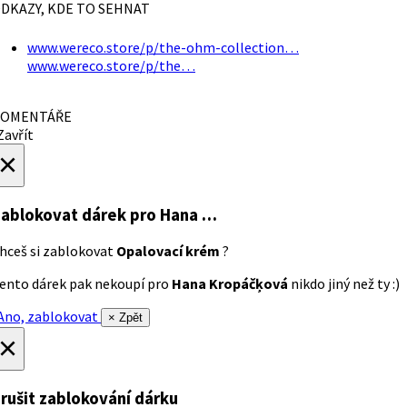
DKAZY, KDE TO SEHNAT
www.wereco.store/p/the-ohm-collection…
www.wereco.store/p/the…
OMENTÁŘE
avřít
×
ablokovat dárek
pro Hana …
hceš si zablokovat
Opalovací krém
?
ento dárek pak nekoupí pro
Hana Kropáčķová
nikdo jiný než ty :)
no, zablokovat
× Zpět
×
rušit zablokování dárku