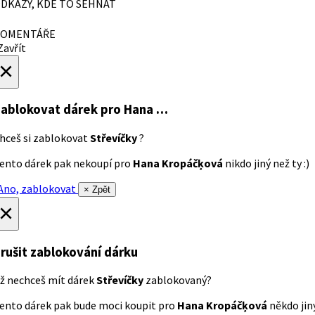
DKAZY, KDE TO SEHNAT
OMENTÁŘE
avřít
×
ablokovat dárek
pro Hana …
hceš si zablokovat
Střevíčky
?
ento dárek pak nekoupí pro
Hana Kropáčķová
nikdo jiný než ty :)
no, zablokovat
× Zpět
×
rušit zablokování dárku
ž nechceš mít dárek
Střevíčky
zablokovaný?
ento dárek pak bude moci koupit pro
Hana Kropáčķová
někdo jiný