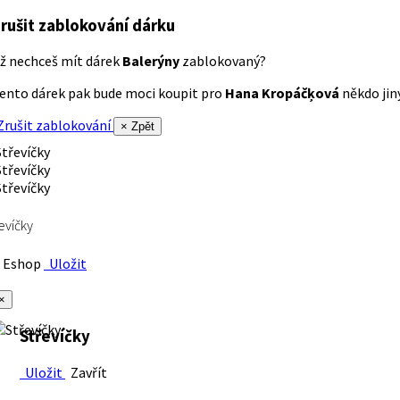
rušit zablokování dárku
ž nechceš mít dárek
Balerýny
zablokovaný?
ento dárek pak bude moci koupit pro
Hana Kropáčķová
někdo jiný
rušit zablokování
× Zpět
evíčky
Eshop
Uložit
×
Střevíčky
Uložit
Zavřít