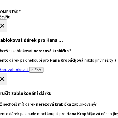
OMENTÁŘE
avřít
×
ablokovat dárek
pro Hana …
hceš si zablokovat
nerezová krabička
?
ento dárek pak nekoupí pro
Hana Kropáčķová
nikdo jiný než ty :)
no, zablokovat
× Zpět
×
rušit zablokování dárku
ž nechceš mít dárek
nerezová krabička
zablokovaný?
ento dárek pak bude moci koupit pro
Hana Kropáčķová
někdo jiný