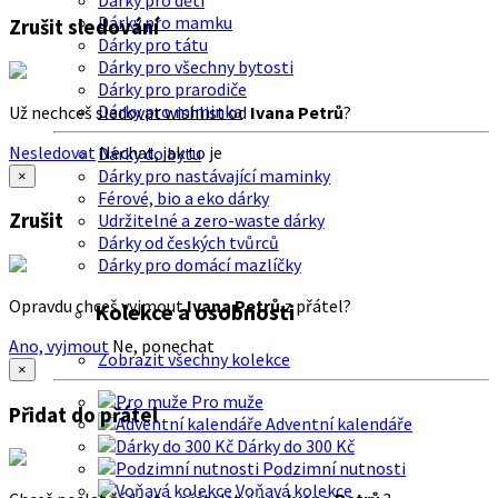
Dárky pro děti
Dárky pro mamku
Zrušit sledování
Dárky pro tátu
Dárky pro všechny bytosti
Dárky pro prarodiče
Dárky pro miminka
Už nechceš sledovat wishlist od
Ivana Petrů
?
Nesledovat
Nechat, jak to je
Dárky do bytu
Dárky pro nastávající maminky
×
Férové, bio a eko dárky
Zrušit
Udržitelné a zero-waste dárky
Dárky od českých tvůrců
Dárky pro domácí mazlíčky
Opravdu chceš vyjmout
Ivana Petrů
z přátel?
Kolekce a osobnosti
Ano, vyjmout
Ne, ponechat
Zobrazit všechny kolekce
×
Pro muže
Přidat do přátel
Adventní kalendáře
Dárky do 300 Kč
Podzimní nutnosti
Voňavá kolekce