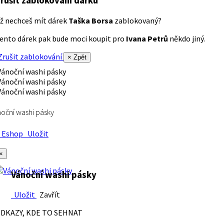
rušit zablokování dárku
ž nechceš mít dárek
Taška Borsa
zablokovaný?
ento dárek pak bude moci koupit pro
Ivana Petrů
někdo jiný.
rušit zablokování
× Zpět
oční washi pásky
Eshop
Uložit
×
Vánoční washi pásky
Uložit
Zavřít
DKAZY, KDE TO SEHNAT