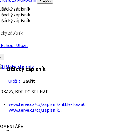
rušit zablokování
× Zpět
ácký zápisník
Eshop
Uložit
×
Lišácký zápisník
Uložit
Zavřít
DKAZY, KDE TO SEHNAT
www.terve.cz/cs/zapisnik-little-fox-a6
www.terve.cz/cs/zapisnik…
OMENTÁŘE