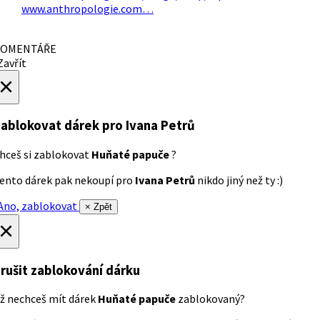
www.anthropologie.com…
OMENTÁŘE
avřít
×
ablokovat dárek
pro Ivana Petrů
hceš si zablokovat
Huňaté papuče
?
ento dárek pak nekoupí pro
Ivana Petrů
nikdo jiný než ty :)
no, zablokovat
× Zpět
×
rušit zablokování dárku
ž nechceš mít dárek
Huňaté papuče
zablokovaný?