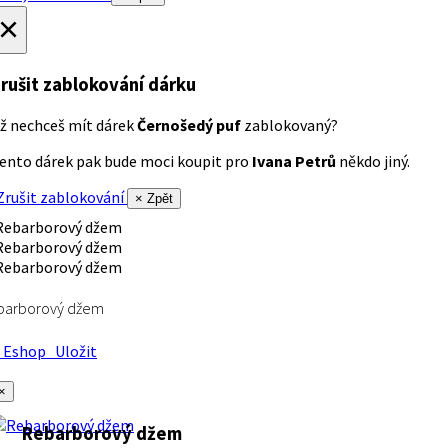
×
rušit zablokování dárku
ž nechceš mít dárek
Černošedý puf
zablokovaný?
ento dárek pak bude moci koupit pro
Ivana Petrů
někdo jiný.
rušit zablokování
× Zpět
barborový džem
Eshop
Uložit
×
Rebarborový džem