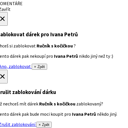
OMENTÁŘE
avřít
×
ablokovat dárek
pro Ivana Petrů
hceš si zablokovat
Ručník s kočičkou
?
ento dárek pak nekoupí pro
Ivana Petrů
nikdo jiný než ty :)
no, zablokovat
× Zpět
×
rušit zablokování dárku
ž nechceš mít dárek
Ručník s kočičkou
zablokovaný?
ento dárek pak bude moci koupit pro
Ivana Petrů
někdo jiný.
rušit zablokování
× Zpět