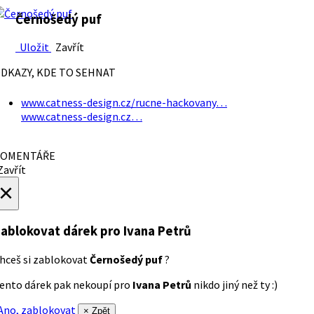
Černošedý puf
Uložit
Zavřít
DKAZY, KDE TO SEHNAT
www.catness-design.cz/rucne-hackovany…
www.catness-design.cz…
OMENTÁŘE
avřít
×
ablokovat dárek
pro Ivana Petrů
hceš si zablokovat
Černošedý puf
?
ento dárek pak nekoupí pro
Ivana Petrů
nikdo jiný než ty :)
no, zablokovat
× Zpět