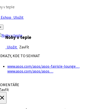
y v teple
Eshop
Uložit
×
Nohy v teple
Uložit
Zavřít
DKAZY, KDE TO SEHNAT
www.asos.com/asos/asos-fairisle-lounge…
www.asos.com/asos/asos…
OMENTÁŘE
avřít
×