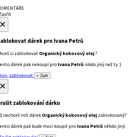
OMENTÁŘE
avřít
×
ablokovat dárek
pro Ivana Petrů
hceš si zablokovat
Organický kokosový olej
?
ento dárek pak nekoupí pro
Ivana Petrů
nikdo jiný než ty :)
no, zablokovat
× Zpět
×
rušit zablokování dárku
ž nechceš mít dárek
Organický kokosový olej
zablokovaný?
ento dárek pak bude moci koupit pro
Ivana Petrů
někdo jiný.