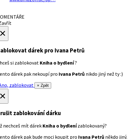
OMENTÁŘE
avřít
×
ablokovat dárek
pro Ivana Petrů
hceš si zablokovat
Kniha o bydlení
?
ento dárek pak nekoupí pro
Ivana Petrů
nikdo jiný než ty :)
no, zablokovat
× Zpět
×
rušit zablokování dárku
ž nechceš mít dárek
Kniha o bydlení
zablokovaný?
ento dárek pak bude moci koupit pro
Ivana Petrů
někdo jiný.