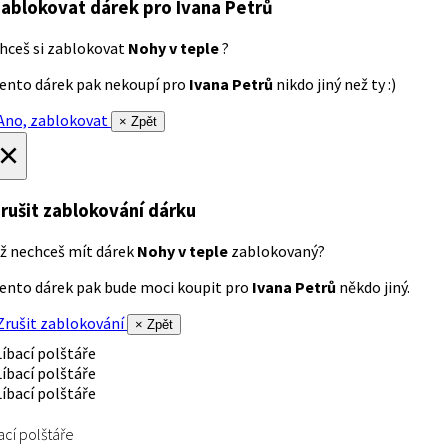
ablokovat dárek
pro Ivana Petrů
hceš si zablokovat
Nohy v teple
?
ento dárek pak nekoupí pro
Ivana Petrů
nikdo jiný než ty :)
no, zablokovat
× Zpět
×
rušit zablokování dárku
ž nechceš mít dárek
Nohy v teple
zablokovaný?
ento dárek pak bude moci koupit pro
Ivana Petrů
někdo jiný.
rušit zablokování
× Zpět
ací polštáře