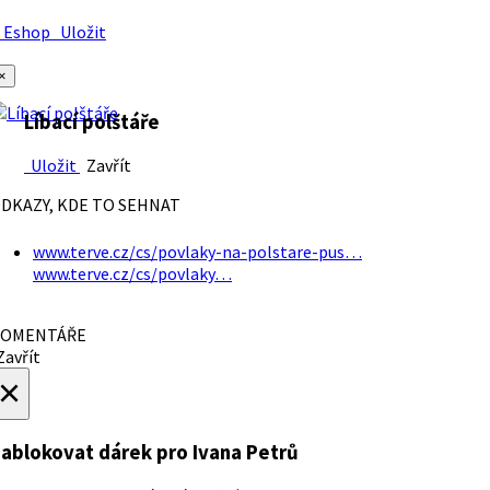
Eshop
Uložit
×
Líbací polštáře
Uložit
Zavřít
DKAZY, KDE TO SEHNAT
www.terve.cz/cs/povlaky-na-polstare-pus…
www.terve.cz/cs/povlaky…
OMENTÁŘE
avřít
×
ablokovat dárek
pro Ivana Petrů