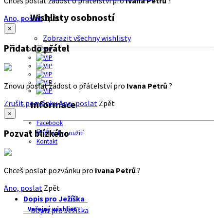
Chceš poslat žádost o přátelství pro
Ivana Petrů
?
Wishlisty osobností
Ano, poslat
Zpět
×
Zobrazit všechny wishlisty
Přidat do přátel
Znovu poslat žádost o přátelství pro
Ivana Petrů
?
Zrušit pozvánku
Ano, poslat
Zpět
Informace
×
Facebook
O nás
Pozvat blízkého
Podmínky použití
Kontakt
Chceš poslat pozvánku pro
Ivana Petrů
?
Ano, poslat
Zpět
Dopis pro Ježíška
Veřejný wishlist
Dopis pro Ježíška