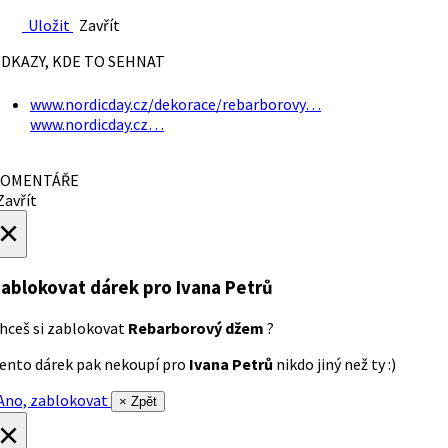
Uložit
Zavřít
DKAZY, KDE TO SEHNAT
www.nordicday.cz/dekorace/rebarborovy…
www.nordicday.cz…
OMENTÁŘE
avřít
×
ablokovat dárek
pro Ivana Petrů
hceš si zablokovat
Rebarborový džem
?
ento dárek pak nekoupí pro
Ivana Petrů
nikdo jiný než ty :)
no, zablokovat
× Zpět
×