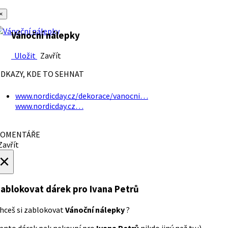
×
Vánoční nálepky
Uložit
Zavřít
DKAZY, KDE TO SEHNAT
www.nordicday.cz/dekorace/vanocni…
www.nordicday.cz…
OMENTÁŘE
avřít
×
ablokovat dárek
pro Ivana Petrů
hceš si zablokovat
Vánoční nálepky
?