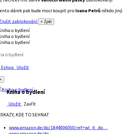
ento dárek pak bude moci koupit pro
Ivana Petrů
někdo jiný.
rušit zablokování
× Zpět
ha o bydlení
Eshop
Uložit
×
Kniha o bydlení
Uložit
Zavřít
DKAZY, KDE TO SEHNAT
www.amazon.de/dp/1844006050/ref=wl_it_dp…
www.amazon.de/dp…