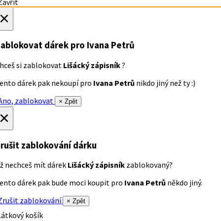
avřít
×
ablokovat dárek
pro Ivana Petrů
hceš si zablokovat
Lišácký zápisník
?
ento dárek pak nekoupí pro
Ivana Petrů
nikdo jiný než ty :)
no, zablokovat
× Zpět
×
rušit zablokování dárku
ž nechceš mít dárek
Lišácký zápisník
zablokovaný?
ento dárek pak bude moci koupit pro
Ivana Petrů
někdo jiný.
rušit zablokování
× Zpět