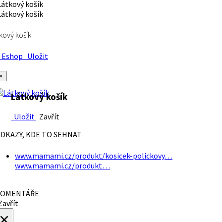
kový košík
Eshop
Uložit
×
Látkový košík
Uložit
Zavřít
DKAZY, KDE TO SEHNAT
www.mamami.cz/produkt/kosicek-polickovy…
www.mamami.cz/produkt…
OMENTÁŘE
avřít
×