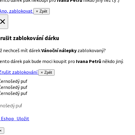
ento dárek pak nekoupí pro
Ivana Petrů
nikdo jiný než ty :)
no, zablokovat
× Zpět
×
rušit zablokování dárku
ž nechceš mít dárek
Vánoční nálepky
zablokovaný?
ento dárek pak bude moci koupit pro
Ivana Petrů
někdo jiný.
rušit zablokování
× Zpět
nošedý puf
Eshop
Uložit
×