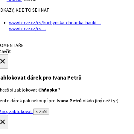
DKAZY, KDE TO SEHNAT
www.terve.cz/cs/kuchynska-chnapka-hauki…
www.terve.cz/cs…
OMENTÁŘE
avřít
×
ablokovat dárek
pro Ivana Petrů
hceš si zablokovat
Chňapka
?
ento dárek pak nekoupí pro
Ivana Petrů
nikdo jiný než ty :)
no, zablokovat
× Zpět
×