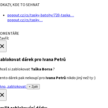
DKAZY, KDE TO SEHNAT
popout.cz/cs/tasky-batohy/720-taska…
popout.cz/cs/tasky…
OMENTÁŘE
avřít
×
ablokovat dárek
pro Ivana Petrů
hceš si zablokovat
Taška Borsa
?
ento dárek pak nekoupí pro
Ivana Petrů
nikdo jiný než ty :)
no, zablokovat
× Zpět
×