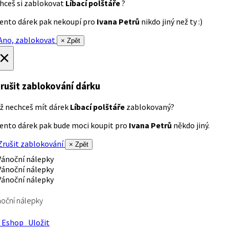
hceš si zablokovat
Líbací polštáře
?
ento dárek pak nekoupí pro
Ivana Petrů
nikdo jiný než ty :)
no, zablokovat
× Zpět
×
rušit zablokování dárku
ž nechceš mít dárek
Líbací polštáře
zablokovaný?
ento dárek pak bude moci koupit pro
Ivana Petrů
někdo jiný.
rušit zablokování
× Zpět
oční nálepky
Eshop
Uložit