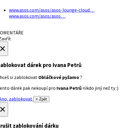
www.asos.com/asos/asos-lounge-cloud…
www.asos.com/asos/asos…
OMENTÁŘE
avřít
×
ablokovat dárek
pro Ivana Petrů
hceš si zablokovat
Obláčkové pyžamo
?
ento dárek pak nekoupí pro
Ivana Petrů
nikdo jiný než ty :)
no, zablokovat
× Zpět
×
rušit zablokování dárku