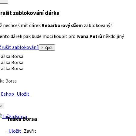
rušit zablokování dárku
ž nechceš mít dárek
Rebarborový džem
zablokovaný?
ento dárek pak bude moci koupit pro
Ivana Petrů
někdo jiný.
rušit zablokování
× Zpět
ka Borsa
Eshop
Uložit
×
Taška Borsa
Uložit
Zavřít