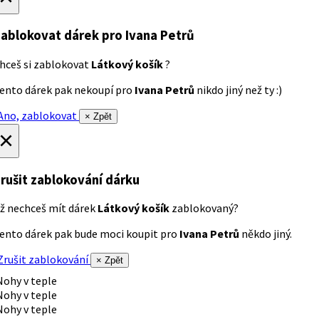
ablokovat dárek
pro Ivana Petrů
hceš si zablokovat
Látkový košík
?
ento dárek pak nekoupí pro
Ivana Petrů
nikdo jiný než ty :)
no, zablokovat
× Zpět
×
rušit zablokování dárku
ž nechceš mít dárek
Látkový košík
zablokovaný?
ento dárek pak bude moci koupit pro
Ivana Petrů
někdo jiný.
rušit zablokování
× Zpět