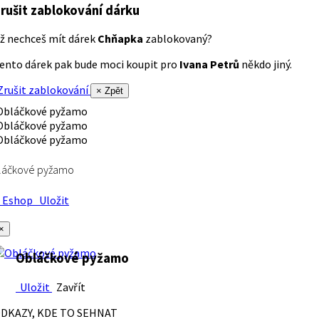
rušit zablokování dárku
ž nechceš mít dárek
Chňapka
zablokovaný?
ento dárek pak bude moci koupit pro
Ivana Petrů
někdo jiný.
rušit zablokování
× Zpět
láčkové pyžamo
Eshop
Uložit
×
Obláčkové pyžamo
Uložit
Zavřít
DKAZY, KDE TO SEHNAT