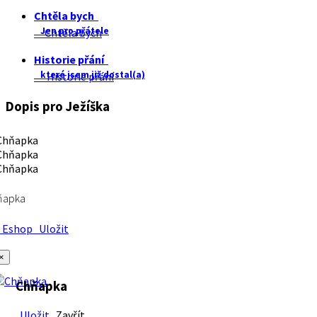
Chtěla bych
Jen pro přátele
Chtěla bych
Historie přání
které jsem již dostal(a)
Historie přání
Dopis pro Ježíška
ňapka
Eshop
Uložit
×
Chňapka
Uložit
Zavřít