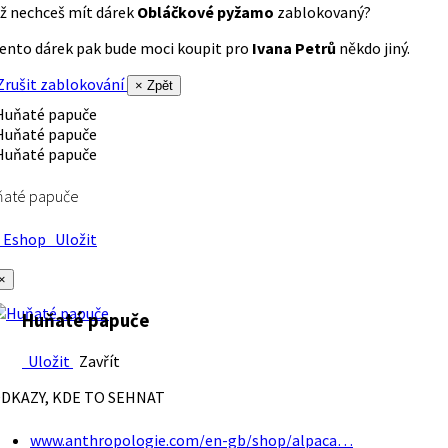
ž nechceš mít dárek
Obláčkové pyžamo
zablokovaný?
ento dárek pak bude moci koupit pro
Ivana Petrů
někdo jiný.
rušit zablokování
× Zpět
ňaté papuče
Eshop
Uložit
×
Huňaté papuče
Uložit
Zavřít
DKAZY, KDE TO SEHNAT
www.anthropologie.com/en-gb/shop/alpaca…