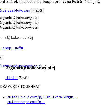
ento dárek pak bude moci koupit pro
Ivana Petrů
někdo jiný.
rušit zablokování
× Zpět
anický kokosový olej
Eshop
Uložit
×
Organický kokosový olej
Uložit
Zavřít
DKAZY, KDE TO SEHNAT
eu.feelunique.com/p/Fushi-Extra-Virgin…
eu.feelunique.com/p…