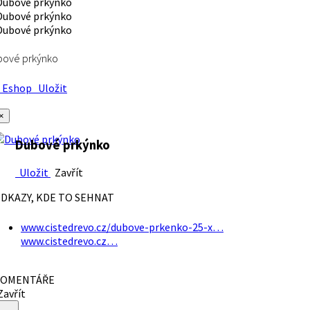
bové prkýnko
Eshop
Uložit
×
Dubové prkýnko
Uložit
Zavřít
DKAZY, KDE TO SEHNAT
www.cistedrevo.cz/dubove-prkenko-25-x…
www.cistedrevo.cz…
OMENTÁŘE
avřít