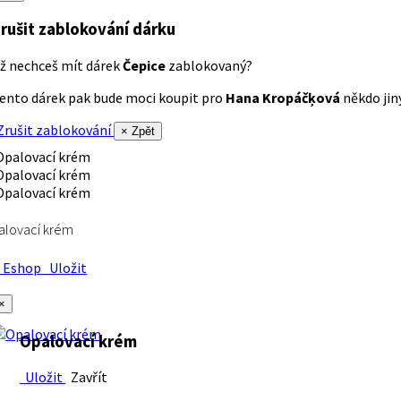
rušit zablokování dárku
ž nechceš mít dárek
Čepice
zablokovaný?
ento dárek pak bude moci koupit pro
Hana Kropáčķová
někdo jiný
rušit zablokování
× Zpět
alovací krém
Eshop
Uložit
×
Opalovací krém
Uložit
Zavřít