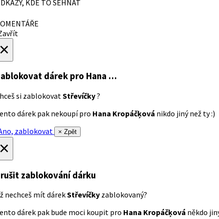
DKAZY, KDE TO SEHNAT
OMENTÁŘE
avřít
×
ablokovat dárek
pro Hana …
hceš si zablokovat
Střevíčky
?
ento dárek pak nekoupí pro
Hana Kropáčķová
nikdo jiný než ty :)
no, zablokovat
× Zpět
×
rušit zablokování dárku
ž nechceš mít dárek
Střevíčky
zablokovaný?
ento dárek pak bude moci koupit pro
Hana Kropáčķová
někdo jiný