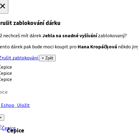
×
rušit zablokování dárku
ž nechceš mít dárek
Jehla na snadné vyšívání
zablokovaný?
ento dárek pak bude moci koupit pro
Hana Kropáčķová
někdo jiný
rušit zablokování
× Zpět
pice
Eshop
Uložit
×
Čepice