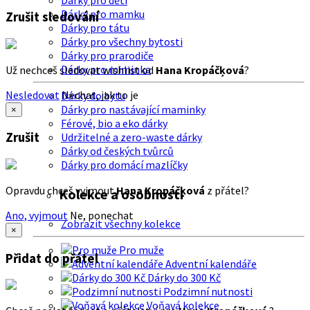
Dárky pro děti
Dárky pro mamku
Zrušit sledování
Dárky pro tátu
Dárky pro všechny bytosti
Dárky pro prarodiče
Dárky pro miminka
Už nechceš sledovat wishlist od
Hana Kropáčķová
?
Nesledovat
Nechat, jak to je
Dárky do bytu
Dárky pro nastávající maminky
×
Férové, bio a eko dárky
Zrušit
Udržitelné a zero-waste dárky
Dárky od českých tvůrců
Dárky pro domácí mazlíčky
Opravdu chceš vyjmout
Hana Kropáčķová
z přátel?
Kolekce a osobnosti
Ano, vyjmout
Ne, ponechat
Zobrazit všechny kolekce
×
Pro muže
Přidat do přátel
Adventní kalendáře
Dárky do 300 Kč
Podzimní nutnosti
Voňavá kolekce