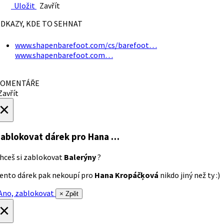
Uložit
Zavřít
DKAZY, KDE TO SEHNAT
www.shapenbarefoot.com/cs/barefoot…
www.shapenbarefoot.com…
OMENTÁŘE
avřít
×
ablokovat dárek
pro Hana …
hceš si zablokovat
Balerýny
?
ento dárek pak nekoupí pro
Hana Kropáčķová
nikdo jiný než ty :)
no, zablokovat
× Zpět
×