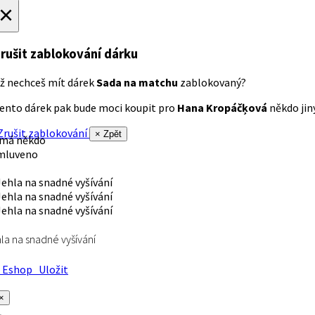
×
rušit zablokování dárku
ž nechceš mít dárek
Sada na matchu
zablokovaný?
ento dárek pak bude moci koupit pro
Hana Kropáčķová
někdo jiný
rušit zablokování
× Zpět
 má někdo
mluveno
la na snadné vyšívání
Eshop
Uložit
×