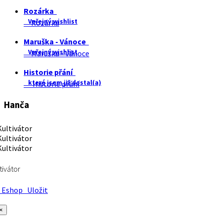
Rozárka
Veřejný wishlist
Rozárka
Maruška - Vánoce
Veřejný wishlist
Maruška - Vánoce
Historie přání
které jsem již dostal(a)
Historie přání
Hanča
tivátor
Eshop
Uložit
×