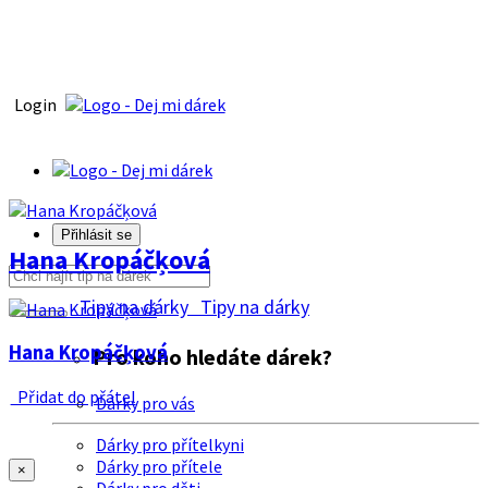
Login
Přihlásit se
Hana Kropáčķová
Tipy na dárky
Tipy na dárky
Hana Kropáčķová
Pro koho hledáte dárek?
Přidat do přátel
Dárky pro vás
Dárky pro přítelkyni
Dárky pro přítele
×