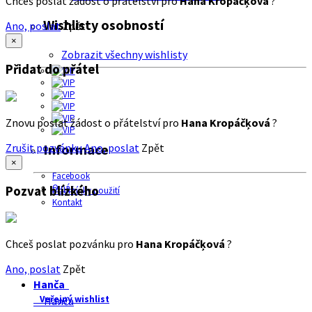
Chceš poslat žádost o přátelství pro
Hana Kropáčķová
?
Wishlisty osobností
Ano, poslat
Zpět
×
Zobrazit všechny wishlisty
Přidat do přátel
Znovu poslat žádost o přátelství pro
Hana Kropáčķová
?
Zrušit pozvánku
Ano, poslat
Zpět
Informace
×
Facebook
O nás
Pozvat blízkého
Podmínky použití
Kontakt
Chceš poslat pozvánku pro
Hana Kropáčķová
?
Ano, poslat
Zpět
Hanča
Veřejný wishlist
Hanča