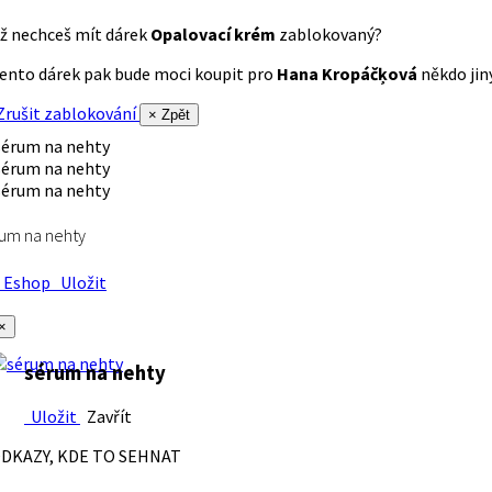
ž nechceš mít dárek
Opalovací krém
zablokovaný?
ento dárek pak bude moci koupit pro
Hana Kropáčķová
někdo jiný
rušit zablokování
× Zpět
um na nehty
Eshop
Uložit
×
sérum na nehty
Uložit
Zavřít
DKAZY, KDE TO SEHNAT