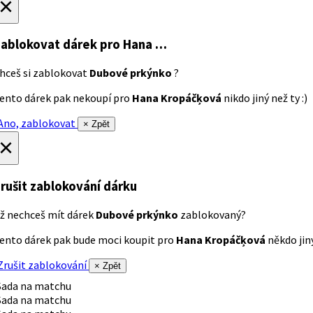
×
ablokovat dárek
pro Hana …
hceš si zablokovat
Dubové prkýnko
?
ento dárek pak nekoupí pro
Hana Kropáčķová
nikdo jiný než ty :)
no, zablokovat
× Zpět
×
rušit zablokování dárku
ž nechceš mít dárek
Dubové prkýnko
zablokovaný?
ento dárek pak bude moci koupit pro
Hana Kropáčķová
někdo jiný
rušit zablokování
× Zpět