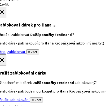
avřít
×
ablokovat dárek
pro Hana …
hceš si zablokovat
Další ponožky Ferdinand
?
ento dárek pak nekoupí pro
Hana Kropáčķová
nikdo jiný než ty :)
no, zablokovat
× Zpět
×
rušit zablokování dárku
ž nechceš mít dárek
Další ponožky Ferdinand
zablokovaný?
ento dárek pak bude moci koupit pro
Hana Kropáčķová
někdo jiný
rušit zablokování
× Zpět