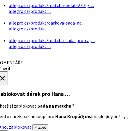
allegro.cz/produkt/matcha-nekit-270-g…
allegro.cz/produkt…
allegro.cz/produkt/darkova-sada-na…
allegro.cz/produkt…
allegro.cz/produkt/matcha-sada-pro-caj…
allegro.cz/produkt…
OMENTÁŘE
avřít
×
ablokovat dárek
pro Hana …
hceš si zablokovat
Sada na matchu
?
ento dárek pak nekoupí pro
Hana Kropáčķová
nikdo jiný než ty :)
no, zablokovat
× Zpět