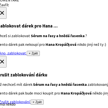
avřít
×
ablokovat dárek
pro Hana …
hceš si zablokovat
Sérum na řasy a hnědá řasenka
?
ento dárek pak nekoupí pro
Hana Kropáčķová
nikdo jiný než ty :)
no, zablokovat
× Zpět
×
rušit zablokování dárku
ž nechceš mít dárek
Sérum na řasy a hnědá řasenka
zablokovan
ento dárek pak bude moci koupit pro
Hana Kropáčķová
někdo jiný
rušit zablokování
× Zpět
 má někdo