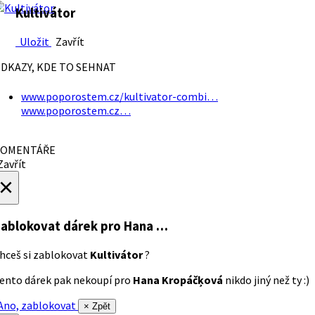
Kultivátor
Uložit
Zavřít
DKAZY, KDE TO SEHNAT
www.poporostem.cz/kultivator-combi…
www.poporostem.cz…
OMENTÁŘE
avřít
×
ablokovat dárek
pro Hana …
hceš si zablokovat
Kultivátor
?
ento dárek pak nekoupí pro
Hana Kropáčķová
nikdo jiný než ty :)
no, zablokovat
× Zpět