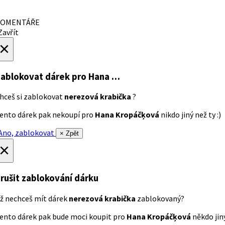
OMENTÁŘE
avřít
×
ablokovat dárek
pro Hana …
hceš si zablokovat
nerezová krabička
?
ento dárek pak nekoupí pro
Hana Kropáčķová
nikdo jiný než ty :)
no, zablokovat
× Zpět
×
rušit zablokování dárku
ž nechceš mít dárek
nerezová krabička
zablokovaný?
ento dárek pak bude moci koupit pro
Hana Kropáčķová
někdo jiný