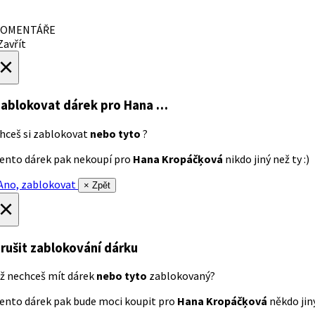
OMENTÁŘE
avřít
×
ablokovat dárek
pro Hana …
hceš si zablokovat
nebo tyto
?
ento dárek pak nekoupí pro
Hana Kropáčķová
nikdo jiný než ty :)
no, zablokovat
× Zpět
×
rušit zablokování dárku
ž nechceš mít dárek
nebo tyto
zablokovaný?
ento dárek pak bude moci koupit pro
Hana Kropáčķová
někdo jiný