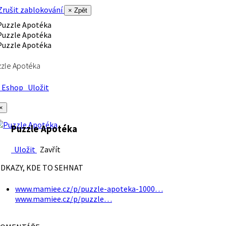
rušit zablokování
× Zpět
zle Apotéka
Eshop
Uložit
×
Puzzle Apotéka
Uložit
Zavřít
DKAZY, KDE TO SEHNAT
www.mamiee.cz/p/puzzle-apoteka-1000…
www.mamiee.cz/p/puzzle…