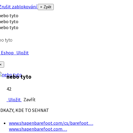
rušit zablokování
× Zpět
o tyto
Eshop
Uložit
×
nebo tyto
42
Uložit
Zavřít
DKAZY, KDE TO SEHNAT
www.shapenbarefoot.com/cs/barefoot…
www.shapenbarefoot.com…