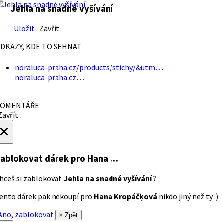
Jehla na snadné vyšívání
Uložit
Zavřít
DKAZY, KDE TO SEHNAT
noraluca-praha.cz/products/stichy/&utm…
noraluca-praha.cz…
OMENTÁŘE
avřít
×
ablokovat dárek
pro Hana …
hceš si zablokovat
Jehla na snadné vyšívání
?
ento dárek pak nekoupí pro
Hana Kropáčķová
nikdo jiný než ty :)
no, zablokovat
× Zpět