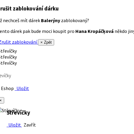
rušit zablokování dárku
ž nechceš mít dárek
Balerýny
zablokovaný?
ento dárek pak bude moci koupit pro
Hana Kropáčķová
někdo jiný
rušit zablokování
× Zpět
evíčky
Eshop
Uložit
×
Střevíčky
Uložit
Zavřít