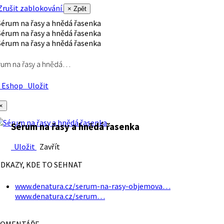
rušit zablokování
× Zpět
rum na řasy a hnědá…
Eshop
Uložit
×
Sérum na řasy a hnědá řasenka
Uložit
Zavřít
DKAZY, KDE TO SEHNAT
www.denatura.cz/serum-na-rasy-objemova…
www.denatura.cz/serum…
OMENTÁŘE