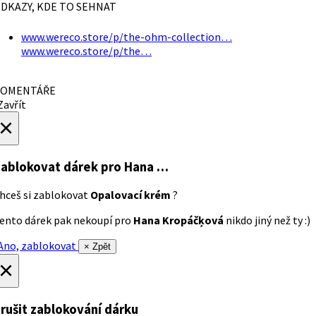
DKAZY, KDE TO SEHNAT
www.wereco.store/p/the-ohm-collection…
www.wereco.store/p/the…
OMENTÁŘE
avřít
×
ablokovat dárek
pro Hana …
hceš si zablokovat
Opalovací krém
?
ento dárek pak nekoupí pro
Hana Kropáčķová
nikdo jiný než ty :)
no, zablokovat
× Zpět
×
rušit zablokování dárku