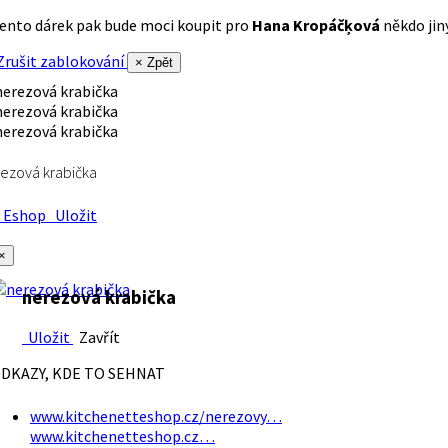
ento dárek pak bude moci koupit pro
Hana Kropáčķová
někdo jiný
rušit zablokování
× Zpět
ezová krabička
Eshop
Uložit
×
nerezová krabička
Uložit
Zavřít
DKAZY, KDE TO SEHNAT
www.kitchenetteshop.cz/nerezovy…
www.kitchenetteshop.cz…