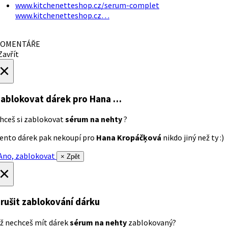
www.kitchenetteshop.cz/serum-complet
www.kitchenetteshop.cz…
OMENTÁŘE
avřít
×
ablokovat dárek
pro Hana …
hceš si zablokovat
sérum na nehty
?
ento dárek pak nekoupí pro
Hana Kropáčķová
nikdo jiný než ty :)
no, zablokovat
× Zpět
×
rušit zablokování dárku
ž nechceš mít dárek
sérum na nehty
zablokovaný?