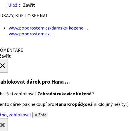
Uložit
Zavřít
DKAZY, KDE TO SEHNAT
www.poporostem.cz/damske-kozene…
www.poporostem.cz…
OMENTÁŘE
avřít
×
ablokovat dárek
pro Hana …
hceš si zablokovat
Zahradní rukavice kožené
?
ento dárek pak nekoupí pro
Hana Kropáčķová
nikdo jiný než ty :)
no, zablokovat
× Zpět
×