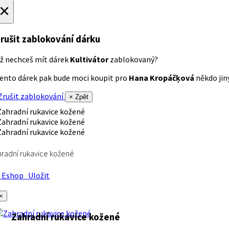
×
rušit zablokování dárku
ž nechceš mít dárek
Kultivátor
zablokovaný?
ento dárek pak bude moci koupit pro
Hana Kropáčķová
někdo jiný
rušit zablokování
× Zpět
radní rukavice kožené
Eshop
Uložit
×
Zahradní rukavice kožené