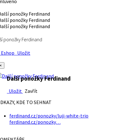
mluveno
ší ponožky Ferdinand
Eshop
Uložit
×
Další ponožky Ferdinand
Uložit
Zavřít
DKAZY, KDE TO SEHNAT
ferdinand.cz/ponozky/luji-white-trio
ferdinand.cz/ponozky…
OMENTÁŘE