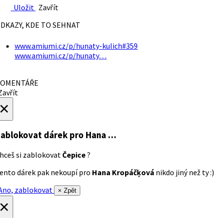
Uložit
Zavřít
DKAZY, KDE TO SEHNAT
www.amiumi.cz/p/hunaty-kulich#359
www.amiumi.cz/p/hunaty…
OMENTÁŘE
avřít
×
ablokovat dárek
pro Hana …
hceš si zablokovat
Čepice
?
ento dárek pak nekoupí pro
Hana Kropáčķová
nikdo jiný než ty :)
no, zablokovat
× Zpět
×