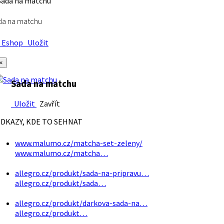
da na matchu
Eshop
Uložit
×
Sada na matchu
Uložit
Zavřít
DKAZY, KDE TO SEHNAT
www.malumo.cz/matcha-set-zeleny/
www.malumo.cz/matcha…
allegro.cz/produkt/sada-na-pripravu…
allegro.cz/produkt/sada…
allegro.cz/produkt/darkova-sada-na…
allegro.cz/produkt…