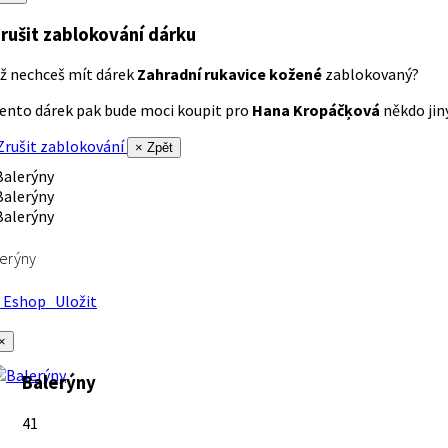
rušit zablokování dárku
ž nechceš mít dárek
Zahradní rukavice kožené
zablokovaný?
ento dárek pak bude moci koupit pro
Hana Kropáčķová
někdo jiný
rušit zablokování
× Zpět
erýny
Eshop
Uložit
×
Balerýny
41