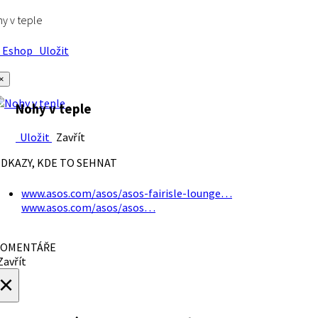
y v teple
Eshop
Uložit
×
Nohy v teple
Uložit
Zavřít
DKAZY, KDE TO SEHNAT
www.asos.com/asos/asos-fairisle-lounge…
www.asos.com/asos/asos…
OMENTÁŘE
avřít
×