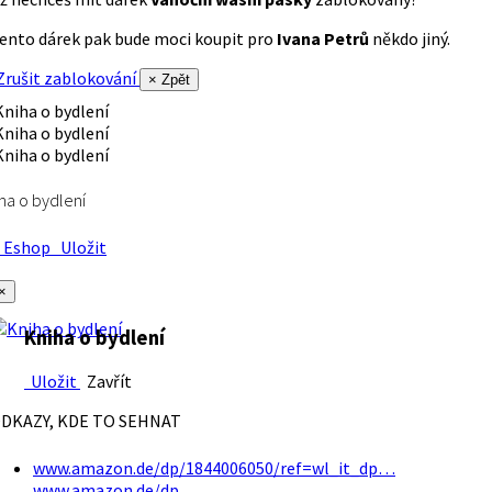
ento dárek pak bude moci koupit pro
Ivana Petrů
někdo jiný.
rušit zablokování
× Zpět
ha o bydlení
Eshop
Uložit
×
Kniha o bydlení
Uložit
Zavřít
DKAZY, KDE TO SEHNAT
www.amazon.de/dp/1844006050/ref=wl_it_dp…
www.amazon.de/dp…