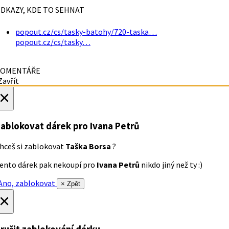
DKAZY, KDE TO SEHNAT
popout.cz/cs/tasky-batohy/720-taska…
popout.cz/cs/tasky…
OMENTÁŘE
avřít
×
ablokovat dárek
pro Ivana Petrů
hceš si zablokovat
Taška Borsa
?
ento dárek pak nekoupí pro
Ivana Petrů
nikdo jiný než ty :)
no, zablokovat
× Zpět
×