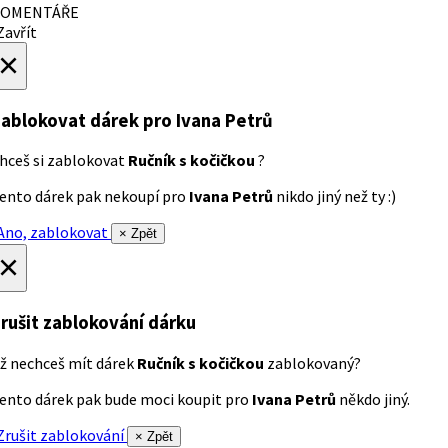
OMENTÁŘE
avřít
×
ablokovat dárek
pro Ivana Petrů
hceš si zablokovat
Ručník s kočičkou
?
ento dárek pak nekoupí pro
Ivana Petrů
nikdo jiný než ty :)
no, zablokovat
× Zpět
×
rušit zablokování dárku
ž nechceš mít dárek
Ručník s kočičkou
zablokovaný?
ento dárek pak bude moci koupit pro
Ivana Petrů
někdo jiný.
rušit zablokování
× Zpět