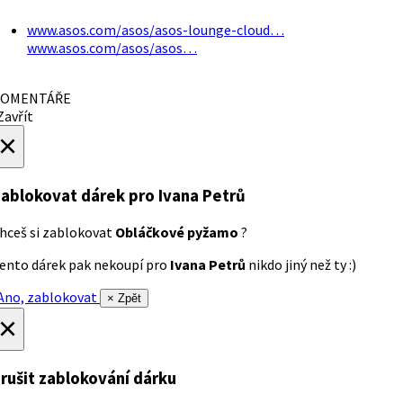
www.asos.com/asos/asos-lounge-cloud…
www.asos.com/asos/asos…
OMENTÁŘE
avřít
×
ablokovat dárek
pro Ivana Petrů
hceš si zablokovat
Obláčkové pyžamo
?
ento dárek pak nekoupí pro
Ivana Petrů
nikdo jiný než ty :)
no, zablokovat
× Zpět
×
rušit zablokování dárku