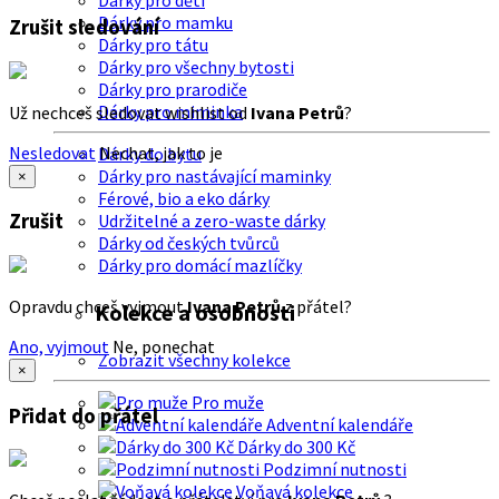
Dárky pro děti
Dárky pro mamku
Zrušit sledování
Dárky pro tátu
Dárky pro všechny bytosti
Dárky pro prarodiče
Dárky pro miminka
Už nechceš sledovat wishlist od
Ivana Petrů
?
Nesledovat
Nechat, jak to je
Dárky do bytu
Dárky pro nastávající maminky
×
Férové, bio a eko dárky
Zrušit
Udržitelné a zero-waste dárky
Dárky od českých tvůrců
Dárky pro domácí mazlíčky
Opravdu chceš vyjmout
Ivana Petrů
z přátel?
Kolekce a osobnosti
Ano, vyjmout
Ne, ponechat
Zobrazit všechny kolekce
×
Pro muže
Přidat do přátel
Adventní kalendáře
Dárky do 300 Kč
Podzimní nutnosti
Voňavá kolekce