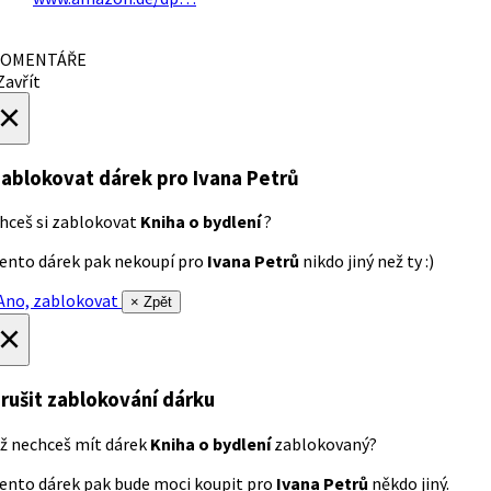
OMENTÁŘE
avřít
×
ablokovat dárek
pro Ivana Petrů
hceš si zablokovat
Kniha o bydlení
?
ento dárek pak nekoupí pro
Ivana Petrů
nikdo jiný než ty :)
no, zablokovat
× Zpět
×
rušit zablokování dárku
ž nechceš mít dárek
Kniha o bydlení
zablokovaný?
ento dárek pak bude moci koupit pro
Ivana Petrů
někdo jiný.