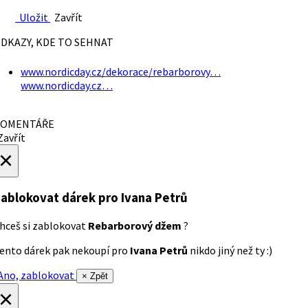
Uložit
Zavřít
DKAZY, KDE TO SEHNAT
www.nordicday.cz/dekorace/rebarborovy…
www.nordicday.cz…
OMENTÁŘE
avřít
×
ablokovat dárek
pro Ivana Petrů
hceš si zablokovat
Rebarborový džem
?
ento dárek pak nekoupí pro
Ivana Petrů
nikdo jiný než ty :)
no, zablokovat
× Zpět
×