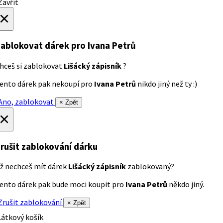
avřít
×
ablokovat dárek
pro Ivana Petrů
hceš si zablokovat
Lišácký zápisník
?
ento dárek pak nekoupí pro
Ivana Petrů
nikdo jiný než ty :)
no, zablokovat
× Zpět
×
rušit zablokování dárku
ž nechceš mít dárek
Lišácký zápisník
zablokovaný?
ento dárek pak bude moci koupit pro
Ivana Petrů
někdo jiný.
rušit zablokování
× Zpět