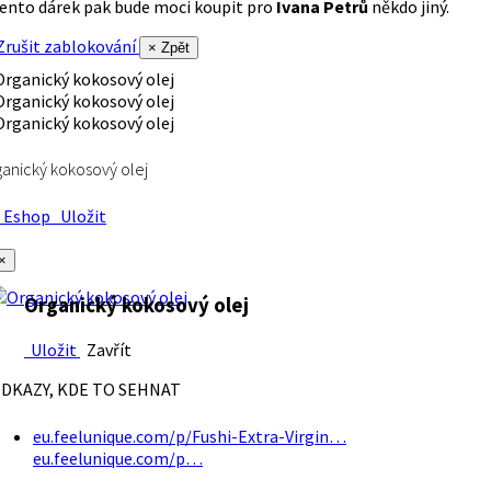
ento dárek pak bude moci koupit pro
Ivana Petrů
někdo jiný.
rušit zablokování
× Zpět
anický kokosový olej
Eshop
Uložit
×
Organický kokosový olej
Uložit
Zavřít
DKAZY, KDE TO SEHNAT
eu.feelunique.com/p/Fushi-Extra-Virgin…
eu.feelunique.com/p…