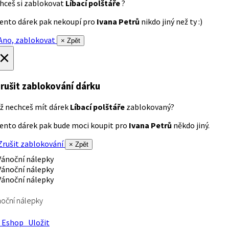
hceš si zablokovat
Líbací polštáře
?
ento dárek pak nekoupí pro
Ivana Petrů
nikdo jiný než ty :)
no, zablokovat
× Zpět
×
rušit zablokování dárku
ž nechceš mít dárek
Líbací polštáře
zablokovaný?
ento dárek pak bude moci koupit pro
Ivana Petrů
někdo jiný.
rušit zablokování
× Zpět
oční nálepky
Eshop
Uložit