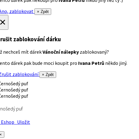
ento dárek pak nekoupí pro
Ivana Petrů
nikdo jiný než ty :)
no, zablokovat
× Zpět
×
rušit zablokování dárku
ž nechceš mít dárek
Vánoční nálepky
zablokovaný?
ento dárek pak bude moci koupit pro
Ivana Petrů
někdo jiný.
rušit zablokování
× Zpět
nošedý puf
Eshop
Uložit
×