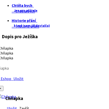
Chtěla bych
Jen pro přátele
Chtěla bych
Historie přání
které jsem již dostal(a)
Historie přání
Dopis pro Ježíška
ňapka
Eshop
Uložit
×
Chňapka
Uložit
Zavřít