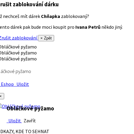
rušit zablokování dárku
ž nechceš mít dárek
Chňapka
zablokovaný?
ento dárek pak bude moci koupit pro
Ivana Petrů
někdo jiný.
rušit zablokování
× Zpět
láčkové pyžamo
Eshop
Uložit
×
Obláčkové pyžamo
Uložit
Zavřít
DKAZY, KDE TO SEHNAT