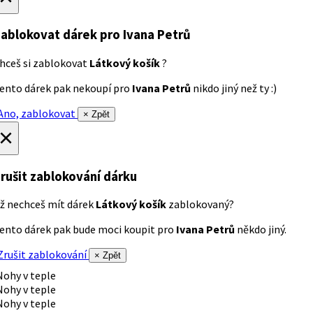
ablokovat dárek
pro Ivana Petrů
hceš si zablokovat
Látkový košík
?
ento dárek pak nekoupí pro
Ivana Petrů
nikdo jiný než ty :)
no, zablokovat
× Zpět
×
rušit zablokování dárku
ž nechceš mít dárek
Látkový košík
zablokovaný?
ento dárek pak bude moci koupit pro
Ivana Petrů
někdo jiný.
rušit zablokování
× Zpět