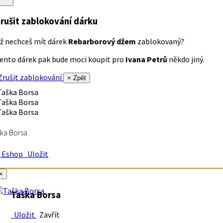
rušit zablokování dárku
ž nechceš mít dárek
Rebarborový džem
zablokovaný?
ento dárek pak bude moci koupit pro
Ivana Petrů
někdo jiný.
rušit zablokování
× Zpět
ka Borsa
Eshop
Uložit
×
Taška Borsa
Uložit
Zavřít