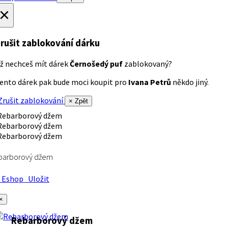
×
rušit zablokování dárku
ž nechceš mít dárek
Černošedý puf
zablokovaný?
ento dárek pak bude moci koupit pro
Ivana Petrů
někdo jiný.
rušit zablokování
× Zpět
barborový džem
Eshop
Uložit
×
Rebarborový džem