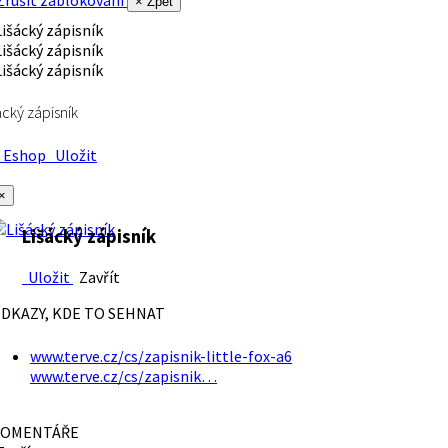
rušit zablokování
× Zpět
ácký zápisník
Eshop
Uložit
×
Lišácký zápisník
Uložit
Zavřít
DKAZY, KDE TO SEHNAT
www.terve.cz/cs/zapisnik-little-fox-a6
www.terve.cz/cs/zapisnik…
OMENTÁŘE