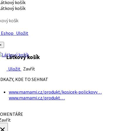
kový košík
Eshop
Uložit
×
Látkový košík
Uložit
Zavřít
DKAZY, KDE TO SEHNAT
www.mamami.cz/produkt/kosicek-polickovy…
www.mamami.cz/produkt…
OMENTÁŘE
avřít
×