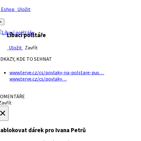
Eshop
Uložit
×
Líbací polštáře
Uložit
Zavřít
DKAZY, KDE TO SEHNAT
www.terve.cz/cs/povlaky-na-polstare-pus…
www.terve.cz/cs/povlaky…
OMENTÁŘE
avřít
×
ablokovat dárek
pro Ivana Petrů