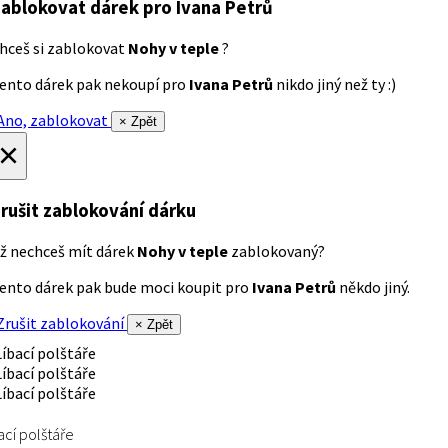
ablokovat dárek
pro Ivana Petrů
hceš si zablokovat
Nohy v teple
?
ento dárek pak nekoupí pro
Ivana Petrů
nikdo jiný než ty :)
no, zablokovat
× Zpět
×
rušit zablokování dárku
ž nechceš mít dárek
Nohy v teple
zablokovaný?
ento dárek pak bude moci koupit pro
Ivana Petrů
někdo jiný.
rušit zablokování
× Zpět
ací polštáře