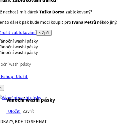
rušit zablokování dárku
ž nechceš mít dárek
Taška Borsa
zablokovaný?
ento dárek pak bude moci koupit pro
Ivana Petrů
někdo jiný.
rušit zablokování
× Zpět
oční washi pásky
Eshop
Uložit
×
Vánoční washi pásky
Uložit
Zavřít
DKAZY, KDE TO SEHNAT