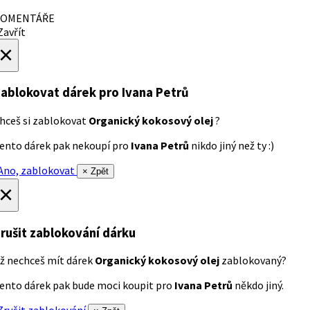
OMENTÁŘE
avřít
×
ablokovat dárek
pro Ivana Petrů
hceš si zablokovat
Organický kokosový olej
?
ento dárek pak nekoupí pro
Ivana Petrů
nikdo jiný než ty :)
no, zablokovat
× Zpět
×
rušit zablokování dárku
ž nechceš mít dárek
Organický kokosový olej
zablokovaný?
ento dárek pak bude moci koupit pro
Ivana Petrů
někdo jiný.