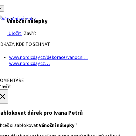
×
Vánoční nálepky
Uložit
Zavřít
DKAZY, KDE TO SEHNAT
www.nordicday.cz/dekorace/vanocni…
www.nordicday.cz…
OMENTÁŘE
avřít
×
ablokovat dárek
pro Ivana Petrů
hceš si zablokovat
Vánoční nálepky
?