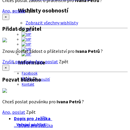
Chceš poslat žádost o přátelství pro
Ivana Petrů
?
Wishlisty osobností
Ano, poslat
Zpět
×
Zobrazit všechny wishlisty
Přidat do přátel
Znovu poslat žádost o přátelství pro
Ivana Petrů
?
Zrušit pozvánku
Ano, poslat
Zpět
Informace
×
Facebook
O nás
Pozvat blízkého
Podmínky použití
Kontakt
Chceš poslat pozvánku pro
Ivana Petrů
?
Ano, poslat
Zpět
Dopis pro Ježíška
Veřejný wishlist
Dopis pro Ježíška