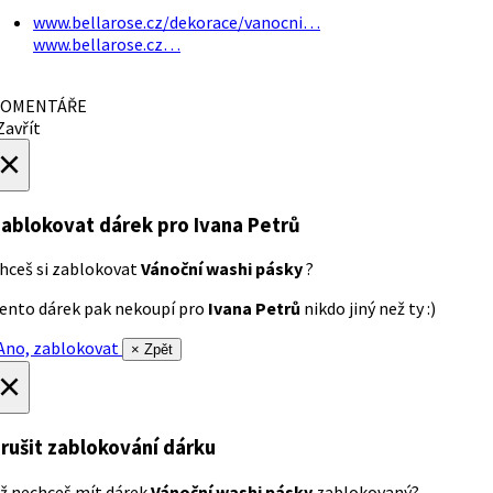
www.bellarose.cz/dekorace/vanocni…
www.bellarose.cz…
OMENTÁŘE
avřít
×
ablokovat dárek
pro Ivana Petrů
hceš si zablokovat
Vánoční washi pásky
?
ento dárek pak nekoupí pro
Ivana Petrů
nikdo jiný než ty :)
no, zablokovat
× Zpět
×
rušit zablokování dárku
ž nechceš mít dárek
Vánoční washi pásky
zablokovaný?