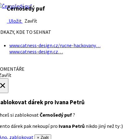
Černošedý puf
Uložit
Zavřít
DKAZY, KDE TO SEHNAT
www.catness-design.cz/rucne-hackovany…
www.catness-design.cz…
OMENTÁŘE
avřít
×
ablokovat dárek
pro Ivana Petrů
hceš si zablokovat
Černošedý puf
?
ento dárek pak nekoupí pro
Ivana Petrů
nikdo jiný než ty :)
no, zablokovat
× Zpět