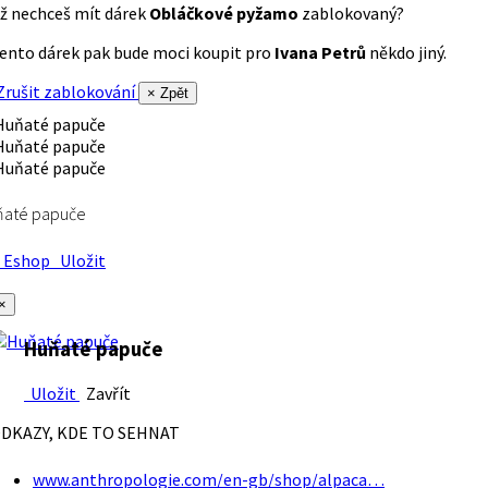
ž nechceš mít dárek
Obláčkové pyžamo
zablokovaný?
ento dárek pak bude moci koupit pro
Ivana Petrů
někdo jiný.
rušit zablokování
× Zpět
ňaté papuče
Eshop
Uložit
×
Huňaté papuče
Uložit
Zavřít
DKAZY, KDE TO SEHNAT
www.anthropologie.com/en-gb/shop/alpaca…