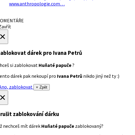
www.anthropologie.com…
OMENTÁŘE
avřít
×
ablokovat dárek
pro Ivana Petrů
hceš si zablokovat
Huňaté papuče
?
ento dárek pak nekoupí pro
Ivana Petrů
nikdo jiný než ty :)
no, zablokovat
× Zpět
×
rušit zablokování dárku
ž nechceš mít dárek
Huňaté papuče
zablokovaný?