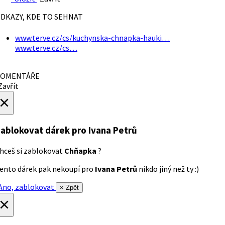
DKAZY, KDE TO SEHNAT
www.terve.cz/cs/kuchynska-chnapka-hauki…
www.terve.cz/cs…
OMENTÁŘE
avřít
×
ablokovat dárek
pro Ivana Petrů
hceš si zablokovat
Chňapka
?
ento dárek pak nekoupí pro
Ivana Petrů
nikdo jiný než ty :)
no, zablokovat
× Zpět
×