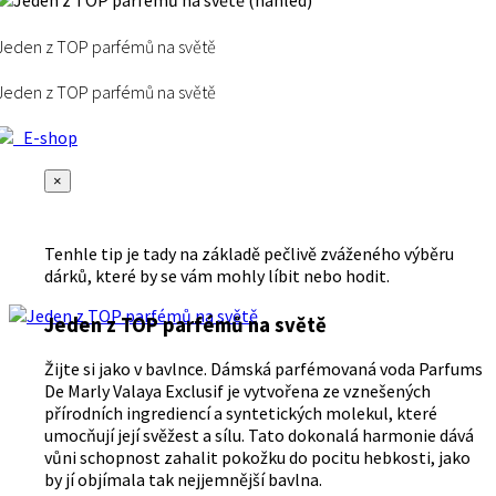
Jeden z TOP parfémů na světě
Jeden z TOP parfémů na světě
E-shop
×
Tenhle tip je tady na základě pečlivě zváženého výběru
dárků, které by se vám mohly líbit nebo hodit.
Jeden z TOP parfémů na světě
Žijte si jako v bavlnce. Dámská parfémovaná voda Parfums
De Marly Valaya Exclusif je vytvořena ze vznešených
přírodních ingrediencí a syntetických molekul, které
umocňují její svěžest a sílu. Tato dokonalá harmonie dává
vůni schopnost zahalit pokožku do pocitu hebkosti, jako
by jí objímala tak nejjemnější bavlna.