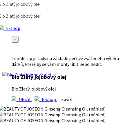
Bio Zlatý jojobový olej
Bio Zlatý jojobový olej
E-shop
×
Tenhle tip je tady na základě pečlivě zváženého výběru
dárků, které by se vám mohly líbit nebo hodit.
Bio Zlatý jojobový olej
Bio Zlatý jojobový olej
Uložit
E-shop
Zavřít