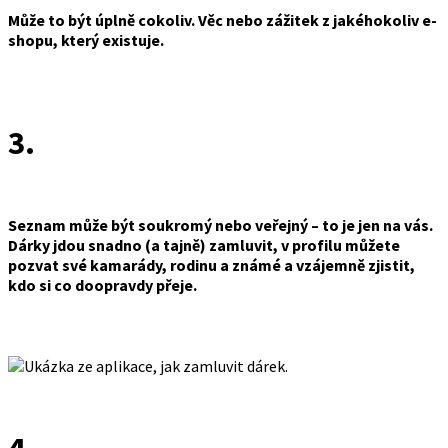
Může to být úplně cokoliv. Věc nebo zážitek z jakéhokoliv e-
shopu, který existuje.
3.
Seznam může být soukromý nebo veřejný – to je jen na vás.
Dárky jdou snadno (a tajně) zamluvit, v profilu můžete
pozvat své kamarády, rodinu a známé a vzájemně zjistit,
kdo si co doopravdy přeje.