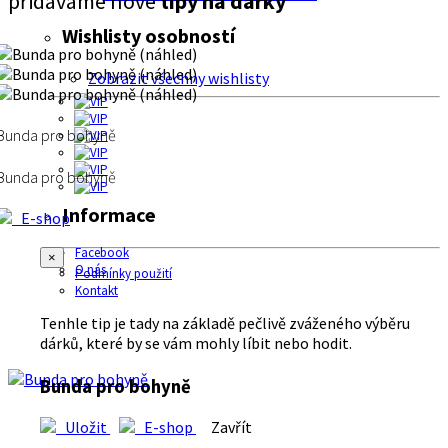
přidáváme nové
tipy na dárky
Wishlisty osobností
Zobrazit všechny wishlisty
Bunda pro bohyně
Bunda pro bohyně
Informace
E-shop
Facebook
×
O nás
Podmínky použití
Kontakt
Tenhle tip je tady na základě pečlivě zváženého výběru
dárků, které by se vám mohly líbit nebo hodit.
Bunda pro bohyně
Uložit
E-shop
Zavřít