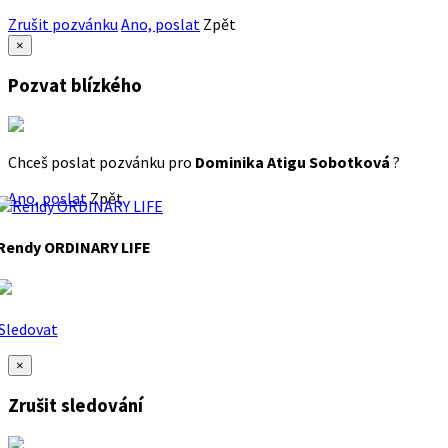
Zrušit pozvánku
Ano, poslat
Zpět
×
Pozvat blízkého
Chceš poslat pozvánku pro
Dominika Atigu Sobotková
?
Ano, poslat
Zpět
Rendy ORDINARY LIFE
Sledovat
×
Zrušit sledování