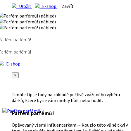
Uložit
E-shop
Zavřít
Parfém parfémů!
Parfém parfémů!
E-shop
×
Tenhle tip je tady na základě pečlivě zváženého výběru
dárků, které by se vám mohly líbit nebo hodit.
Parfém parfémů!
Opěvovaný všemi influencerkami – Kouzlo této vůně tkví v
tom, že se skvěle hodí pro ženy i muže. Každý si v ní najde