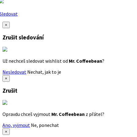
Sledovat
×
Zrušit sledování
Už nechceš sledovat wishlist od
Mr. Coffeebean
?
Nesledovat
Nechat, jak to je
×
Zrušit
Opravdu chceš vyjmout
Mr. Coffeebean
z přátel?
Ano, vyjmout
Ne, ponechat
×