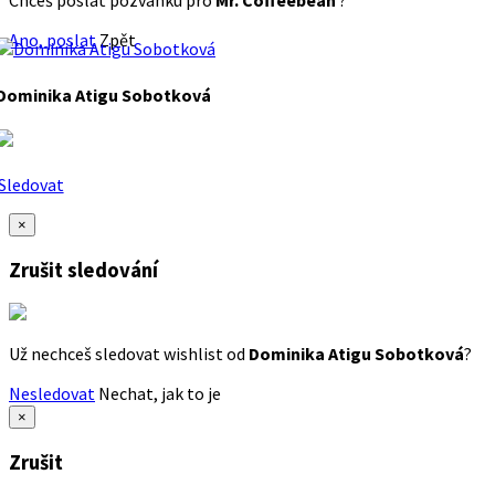
Chceš poslat pozvánku pro
Mr. Coffeebean
?
Ano, poslat
Zpět
Dominika Atigu Sobotková
Sledovat
×
Zrušit sledování
Už nechceš sledovat wishlist od
Dominika Atigu Sobotková
?
Nesledovat
Nechat, jak to je
×
Zrušit