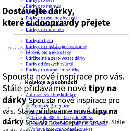
Dárky pro děti
Dárky pro mamku
Dostávejte dárky,
Dárky pro tátu
Dárky pro všechny bytosti
které si doopravdy přejete
Dárky pro prarodiče
Dárky pro miminka
Dárky do bytu
Dárky pro nastávající maminky
→ Chci si vytvořit svůj seznam přání!
Férové, bio a eko dárky
Udržitelné a zero-waste dárky
Dárky od českých tvůrců
Dárky pro domácí mazlíčky
Spousta nové inspirace pro vás.
Kolekce a osobnosti
Stále přidáváme nové
tipy na
Zobrazit všechny kolekce
dárky
Spousta nové inspirace pro
Pro muže
vás. Stále přidáváme nové
tipy na
Adventní kalendáře
Dárky do 300 Kč
dárky
Spousta nové inspirace pro vás. Stále
Podzimní nutnosti
Voňavá kolekce