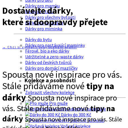
Dárky pro děti
Dárky pro mamku
Dostávejte dárky,
Dárky pro tátu
Dárky pro všechny bytosti
které si doopravdy přejete
Dárky pro prarodiče
Dárky pro miminka
Dárky do bytu
Dárky pro nastávající maminky
→ Chci si vytvořit svůj seznam přání!
Férové, bio a eko dárky
Udržitelné a zero-waste dárky
Dárky od českých tvůrců
Dárky pro domácí mazlíčky
Spousta nové inspirace pro vás.
Kolekce a osobnosti
Stále přidáváme nové
tipy na
Zobrazit všechny kolekce
dárky
Spousta nové inspirace pro
Pro muže
vás. Stále přidáváme nové
tipy na
Adventní kalendáře
Dárky do 300 Kč
dárky
Spousta nové inspirace pro vás. Stále
Podzimní nutnosti
Voňavá kolekce