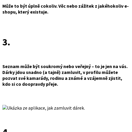
Může to být úplně cokoliv. Věc nebo zážitek z jakéhokoliv e-
shopu, který existuje.
3.
Seznam může být soukromý nebo veřejný – to je jen na vás.
Dárky jdou snadno (a tajně) zamluvit, v profilu můžete
pozvat své kamarády, rodinu a známé a vzájemně zjistit,
kdo si co doopravdy přeje.