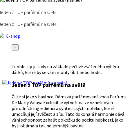
Jeden z TOP parfémů na světě
Jeden z TOP parfémů na světě
E-shop
×
Tenhle tip je tady na základě pečlivě zváženého výběru
dárků, které by se vám mohly líbit nebo hodit.
Jeden z TOP parfémů na světě
Žijte si jako v bavlnce. Dámská parfémovaná voda Parfums
De Marly Valaya Exclusif je vytvořena ze vznešených
přírodních ingrediencí a syntetických molekul, které
umocňují její svěžest a sílu. Tato dokonalá harmonie dává
vůni schopnost zahalit pokožku do pocitu hebkosti, jako
by jí objímala tak nejjemnější bavlna.