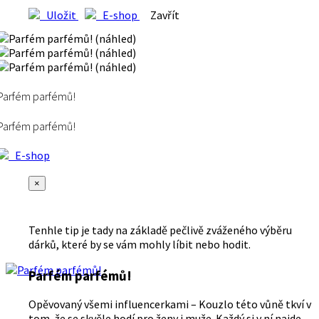
Uložit
E-shop
Zavřít
Parfém parfémů!
Parfém parfémů!
E-shop
×
Tenhle tip je tady na základě pečlivě zváženého výběru
dárků, které by se vám mohly líbit nebo hodit.
Parfém parfémů!
Opěvovaný všemi influencerkami – Kouzlo této vůně tkví v
tom, že se skvěle hodí pro ženy i muže. Každý si v ní najde