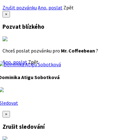
Zrušit pozvánku
Ano, poslat
Zpět
×
Pozvat blízkého
Chceš poslat pozvánku pro
Mr. Coffeebean
?
Ano, poslat
Zpět
Dominika Atigu Sobotková
Sledovat
×
Zrušit sledování