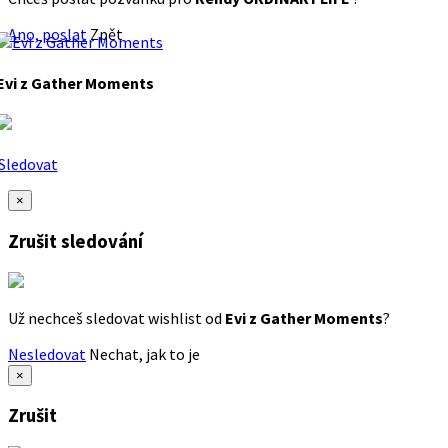
Ano, poslat
Zpět
Evi z Gather Moments
Sledovat
×
Zrušit sledování
Už nechceš sledovat wishlist od
Evi z Gather Moments
?
Nesledovat
Nechat, jak to je
×
Zrušit