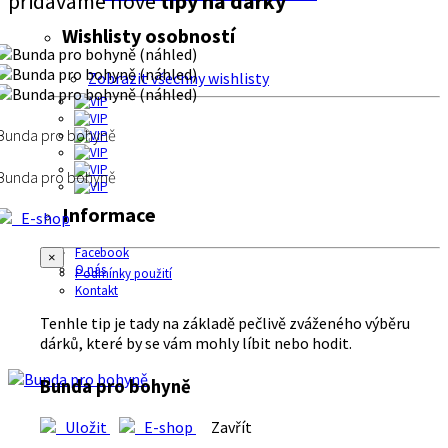
přidáváme nové
tipy na dárky
Wishlisty osobností
Zobrazit všechny wishlisty
Bunda pro bohyně
Bunda pro bohyně
Informace
E-shop
Facebook
×
O nás
Podmínky použití
Kontakt
Tenhle tip je tady na základě pečlivě zváženého výběru
dárků, které by se vám mohly líbit nebo hodit.
Bunda pro bohyně
Uložit
E-shop
Zavřít