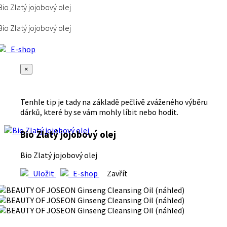
Bio Zlatý jojobový olej
Bio Zlatý jojobový olej
E-shop
×
Tenhle tip je tady na základě pečlivě zváženého výběru
dárků, které by se vám mohly líbit nebo hodit.
Bio Zlatý jojobový olej
Bio Zlatý jojobový olej
Uložit
E-shop
Zavřít