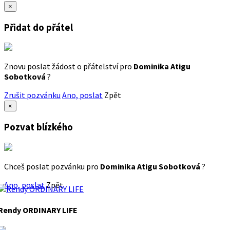
×
Přidat do přátel
Znovu poslat žádost o přátelství pro
Dominika Atigu
Sobotková
?
Zrušit pozvánku
Ano, poslat
Zpět
×
Pozvat blízkého
Chceš poslat pozvánku pro
Dominika Atigu Sobotková
?
Ano, poslat
Zpět
Rendy ORDINARY LIFE