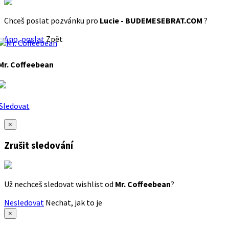
Chceš poslat pozvánku pro
Lucie - BUDEMESEBRAT.COM
?
Ano, poslat
Zpět
Mr. Coffeebean
Sledovat
×
Zrušit sledování
Už nechceš sledovat wishlist od
Mr. Coffeebean
?
Nesledovat
Nechat, jak to je
×