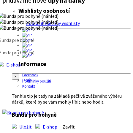
přidáváme nové
tipy na dárky
Wishlisty osobností
Zobrazit všechny wishlisty
Bunda pro bohyně
Bunda pro bohyně
Informace
E-shop
Facebook
×
O nás
Podmínky použití
Kontakt
Tenhle tip je tady na základě pečlivě zváženého výběru
dárků, které by se vám mohly líbit nebo hodit.
Bunda pro bohyně
Uložit
E-shop
Zavřít