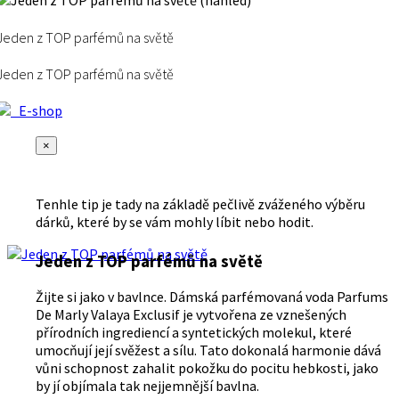
Jeden z TOP parfémů na světě
Jeden z TOP parfémů na světě
E-shop
×
Tenhle tip je tady na základě pečlivě zváženého výběru
dárků, které by se vám mohly líbit nebo hodit.
Jeden z TOP parfémů na světě
Žijte si jako v bavlnce. Dámská parfémovaná voda Parfums
De Marly Valaya Exclusif je vytvořena ze vznešených
přírodních ingrediencí a syntetických molekul, které
umocňují její svěžest a sílu. Tato dokonalá harmonie dává
vůni schopnost zahalit pokožku do pocitu hebkosti, jako
by jí objímala tak nejjemnější bavlna.