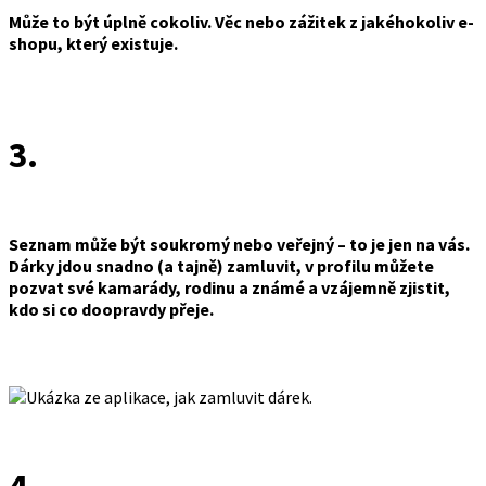
Může to být úplně cokoliv. Věc nebo zážitek z jakéhokoliv e-
shopu, který existuje.
3.
Seznam může být soukromý nebo veřejný – to je jen na vás.
Dárky jdou snadno (a tajně) zamluvit, v profilu můžete
pozvat své kamarády, rodinu a známé a vzájemně zjistit,
kdo si co doopravdy přeje.