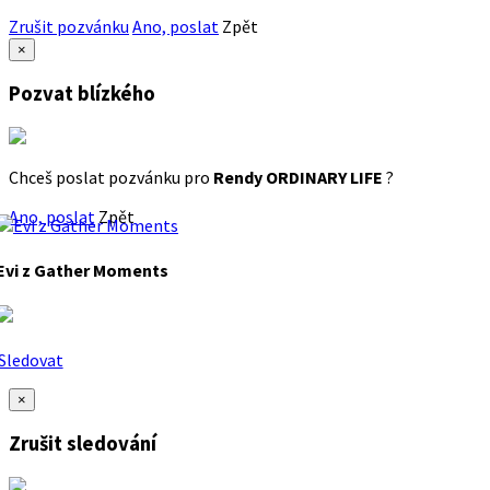
Zrušit pozvánku
Ano, poslat
Zpět
×
Pozvat blízkého
Chceš poslat pozvánku pro
Rendy ORDINARY LIFE
?
Ano, poslat
Zpět
Evi z Gather Moments
Sledovat
×
Zrušit sledování