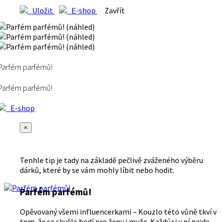
Uložit
E-shop
Zavřít
Parfém parfémů!
Parfém parfémů!
E-shop
×
Tenhle tip je tady na základě pečlivě zváženého výběru
dárků, které by se vám mohly líbit nebo hodit.
Parfém parfémů!
Opěvovaný všemi influencerkami – Kouzlo této vůně tkví v
tom, že se skvěle hodí pro ženy i muže. Každý si v ní najde