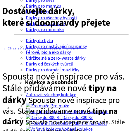
Dárky pro děti
Dárky pro mamku
Dostávejte dárky,
Dárky pro tátu
Dárky pro všechny bytosti
které si doopravdy přejete
Dárky pro prarodiče
Dárky pro miminka
Dárky do bytu
Dárky pro nastávající maminky
→ Chci si vytvořit svůj seznam přání!
Férové, bio a eko dárky
Udržitelné a zero-waste dárky
Dárky od českých tvůrců
Dárky pro domácí mazlíčky
Spousta nové inspirace pro vás.
Kolekce a osobnosti
Stále přidáváme nové
tipy na
Zobrazit všechny kolekce
dárky
Spousta nové inspirace pro
Pro muže
vás. Stále přidáváme nové
tipy na
Adventní kalendáře
Dárky do 300 Kč
dárky
Spousta nové inspirace pro vás. Stále
Podzimní nutnosti
Voňavá kolekce