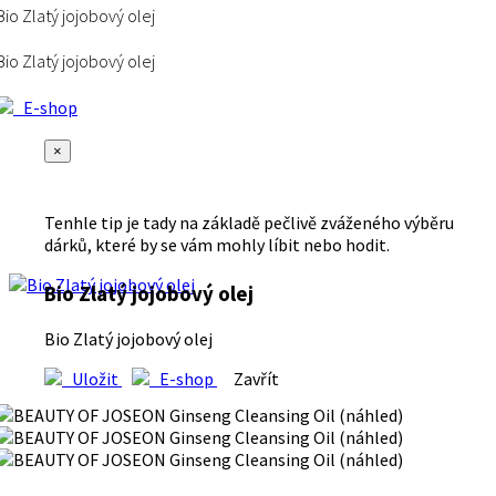
Bio Zlatý jojobový olej
Bio Zlatý jojobový olej
E-shop
×
Tenhle tip je tady na základě pečlivě zváženého výběru
dárků, které by se vám mohly líbit nebo hodit.
Bio Zlatý jojobový olej
Bio Zlatý jojobový olej
Uložit
E-shop
Zavřít