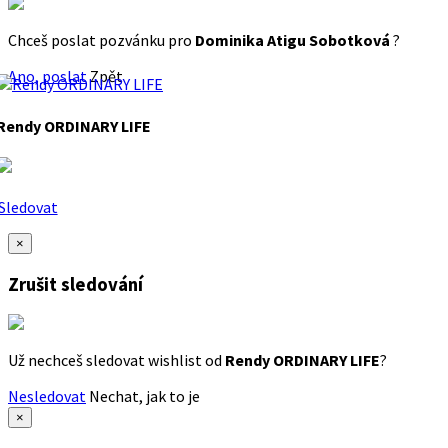
Chceš poslat pozvánku pro
Dominika Atigu Sobotková
?
Ano, poslat
Zpět
Rendy ORDINARY LIFE
Sledovat
×
Zrušit sledování
Už nechceš sledovat wishlist od
Rendy ORDINARY LIFE
?
Nesledovat
Nechat, jak to je
×