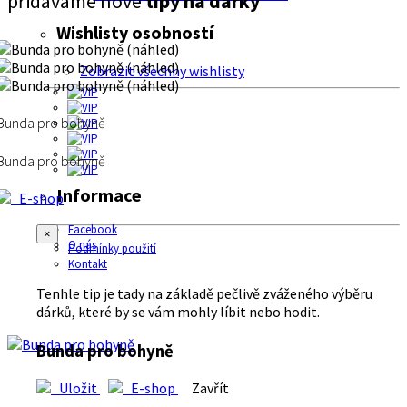
přidáváme nové
tipy na dárky
Wishlisty osobností
Zobrazit všechny wishlisty
Bunda pro bohyně
Bunda pro bohyně
Informace
E-shop
Facebook
×
O nás
Podmínky použití
Kontakt
Tenhle tip je tady na základě pečlivě zváženého výběru
dárků, které by se vám mohly líbit nebo hodit.
Bunda pro bohyně
Uložit
E-shop
Zavřít