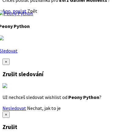
Chceš poslat pozvánku pro
Evi z Gather Moments
?
Ano, poslat
Zpět
Peony Python
Sledovat
×
Zrušit sledování
Už nechceš sledovat wishlist od
Peony Python
?
Nesledovat
Nechat, jak to je
×
Zrušit