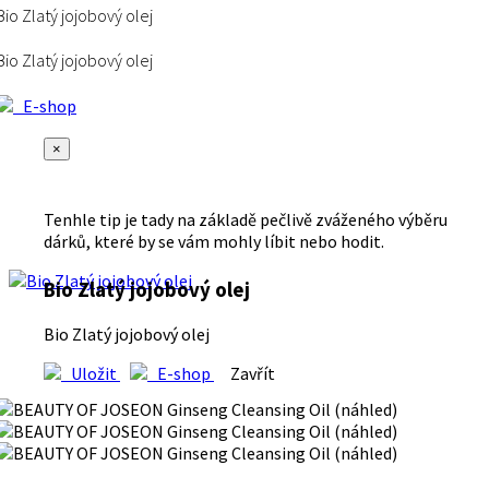
Bio Zlatý jojobový olej
Bio Zlatý jojobový olej
E-shop
×
Tenhle tip je tady na základě pečlivě zváženého výběru
dárků, které by se vám mohly líbit nebo hodit.
Bio Zlatý jojobový olej
Bio Zlatý jojobový olej
Uložit
E-shop
Zavřít