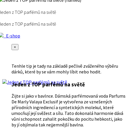
Jeden z TOP parfémů na světě
Jeden z TOP parfémů na světě
E-shop
×
Tenhle tip je tady na základě pečlivě zváženého výběru
dárků, které by se vám mohly líbit nebo hodit.
Jeden z TOP parfémů na světě
Žijte si jako v bavlnce. Dámská parfémovaná voda Parfums
De Marly Valaya Exclusif je vytvořena ze vznešených
přírodních ingrediencí a syntetických molekul, které
umocňují její svěžest a sílu. Tato dokonalá harmonie dává
vůni schopnost zahalit pokožku do pocitu hebkosti, jako
by jí objímala tak nejjemnější bavlna.