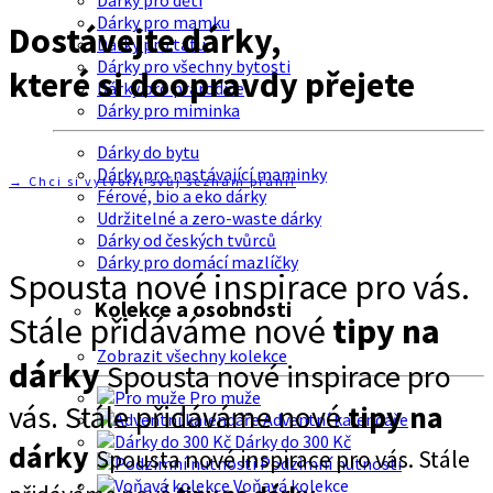
Dárky pro děti
Dárky pro mamku
Dostávejte dárky,
Dárky pro tátu
Dárky pro všechny bytosti
které si doopravdy přejete
Dárky pro prarodiče
Dárky pro miminka
Dárky do bytu
Dárky pro nastávající maminky
→ Chci si vytvořit svůj seznam přání!
Férové, bio a eko dárky
Udržitelné a zero-waste dárky
Dárky od českých tvůrců
Dárky pro domácí mazlíčky
Spousta nové inspirace pro vás.
Kolekce a osobnosti
Stále přidáváme nové
tipy na
Zobrazit všechny kolekce
dárky
Spousta nové inspirace pro
Pro muže
vás. Stále přidáváme nové
tipy na
Adventní kalendáře
Dárky do 300 Kč
dárky
Spousta nové inspirace pro vás. Stále
Podzimní nutnosti
Voňavá kolekce