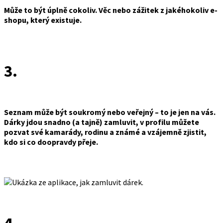
Může to být úplně cokoliv. Věc nebo zážitek z jakéhokoliv e-
shopu, který existuje.
3.
Seznam může být soukromý nebo veřejný – to je jen na vás.
Dárky jdou snadno (a tajně) zamluvit, v profilu můžete
pozvat své kamarády, rodinu a známé a vzájemně zjistit,
kdo si co doopravdy přeje.