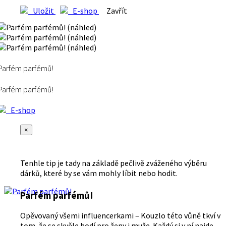
Uložit
E-shop
Zavřít
Parfém parfémů!
Parfém parfémů!
E-shop
×
Tenhle tip je tady na základě pečlivě zváženého výběru
dárků, které by se vám mohly líbit nebo hodit.
Parfém parfémů!
Opěvovaný všemi influencerkami – Kouzlo této vůně tkví v
tom, že se skvěle hodí pro ženy i muže. Každý si v ní najde