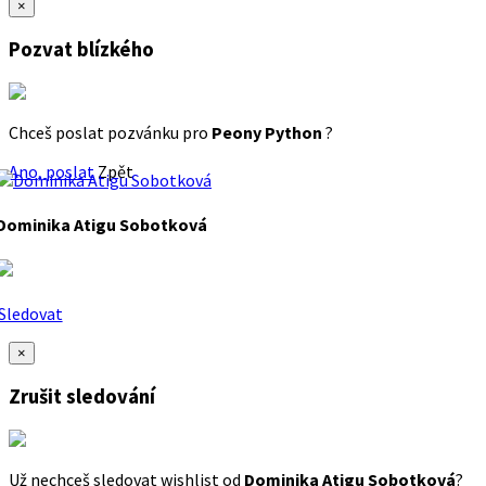
×
Pozvat blízkého
Chceš poslat pozvánku pro
Peony Python
?
Ano, poslat
Zpět
Dominika Atigu Sobotková
Sledovat
×
Zrušit sledování
Už nechceš sledovat wishlist od
Dominika Atigu Sobotková
?