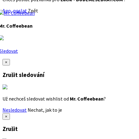
Ano, poslat
Zpět
Mr. Coffeebean
Sledovat
×
Zrušit sledování
Už nechceš sledovat wishlist od
Mr. Coffeebean
?
Nesledovat
Nechat, jak to je
×
Zrušit