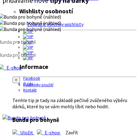
přidáváme nové
tipy na dárky
Wishlisty osobností
Zobrazit všechny wishlisty
Bunda pro bohyně
Bunda pro bohyně
Informace
E-shop
Facebook
×
O nás
Podmínky použití
Kontakt
Tenhle tip je tady na základě pečlivě zváženého výběru
dárků, které by se vám mohly líbit nebo hodit.
Bunda pro bohyně
Uložit
E-shop
Zavřít