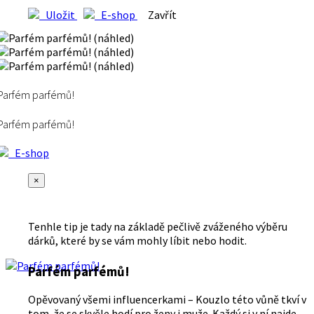
Uložit
E-shop
Zavřít
Parfém parfémů!
Parfém parfémů!
E-shop
×
Tenhle tip je tady na základě pečlivě zváženého výběru
dárků, které by se vám mohly líbit nebo hodit.
Parfém parfémů!
Opěvovaný všemi influencerkami – Kouzlo této vůně tkví v
tom, že se skvěle hodí pro ženy i muže. Každý si v ní najde