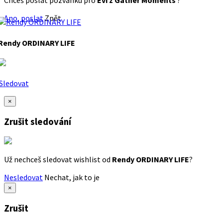
Chceš poslat pozvánku pro
Evi z Gather Moments
?
Ano, poslat
Zpět
Rendy ORDINARY LIFE
Sledovat
×
Zrušit sledování
Už nechceš sledovat wishlist od
Rendy ORDINARY LIFE
?
Nesledovat
Nechat, jak to je
×
Zrušit