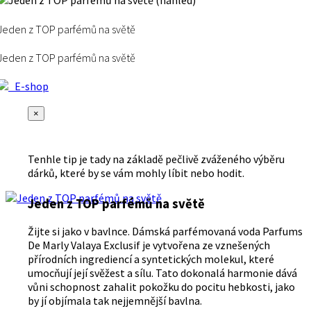
Jeden z TOP parfémů na světě
Jeden z TOP parfémů na světě
E-shop
×
Tenhle tip je tady na základě pečlivě zváženého výběru
dárků, které by se vám mohly líbit nebo hodit.
Jeden z TOP parfémů na světě
Žijte si jako v bavlnce. Dámská parfémovaná voda Parfums
De Marly Valaya Exclusif je vytvořena ze vznešených
přírodních ingrediencí a syntetických molekul, které
umocňují její svěžest a sílu. Tato dokonalá harmonie dává
vůni schopnost zahalit pokožku do pocitu hebkosti, jako
by jí objímala tak nejjemnější bavlna.