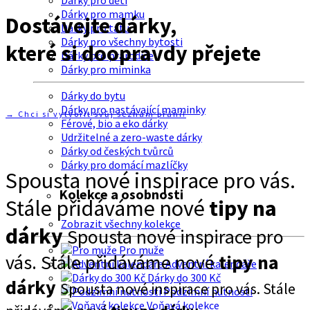
Dárky pro děti
Dárky pro mamku
Dostávejte dárky,
Dárky pro tátu
Dárky pro všechny bytosti
které si doopravdy přejete
Dárky pro prarodiče
Dárky pro miminka
Dárky do bytu
Dárky pro nastávající maminky
→ Chci si vytvořit svůj seznam přání!
Férové, bio a eko dárky
Udržitelné a zero-waste dárky
Dárky od českých tvůrců
Dárky pro domácí mazlíčky
Spousta nové inspirace pro vás.
Kolekce a osobnosti
Stále přidáváme nové
tipy na
Zobrazit všechny kolekce
dárky
Spousta nové inspirace pro
Pro muže
vás. Stále přidáváme nové
tipy na
Adventní kalendáře
Dárky do 300 Kč
dárky
Spousta nové inspirace pro vás. Stále
Podzimní nutnosti
Voňavá kolekce