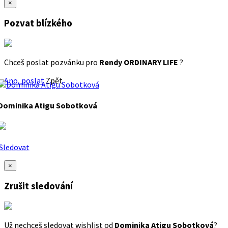
×
Pozvat blízkého
Chceš poslat pozvánku pro
Rendy ORDINARY LIFE
?
Ano, poslat
Zpět
Dominika Atigu Sobotková
Sledovat
×
Zrušit sledování
Už nechceš sledovat wishlist od
Dominika Atigu Sobotková
?