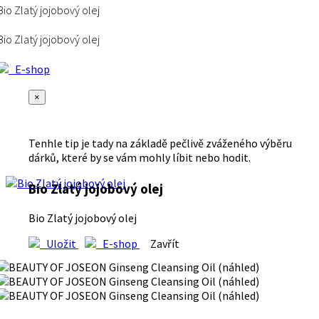
Bio Zlatý jojobový olej
Bio Zlatý jojobový olej
E-shop
×
Tenhle tip je tady na základě pečlivě zváženého výběru
dárků, které by se vám mohly líbit nebo hodit.
Bio Zlatý jojobový olej
Bio Zlatý jojobový olej
Uložit
E-shop
Zavřít