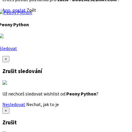
Ano, poslat
Zpět
Peony Python
Sledovat
×
Zrušit sledování
Už nechceš sledovat wishlist od
Peony Python
?
Nesledovat
Nechat, jak to je
×
Zrušit