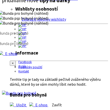
přidáváme nové
tipy na dárky
Wishlisty osobností
Zobrazit všechny wishlisty
Bunda pro bohyně
Bunda pro bohyně
Informace
E-shop
Facebook
×
O nás
Podmínky použití
Kontakt
Tenhle tip je tady na základě pečlivě zváženého výběru
dárků, které by se vám mohly líbit nebo hodit.
Bunda pro bohyně
Uložit
E-shop
Zavřít