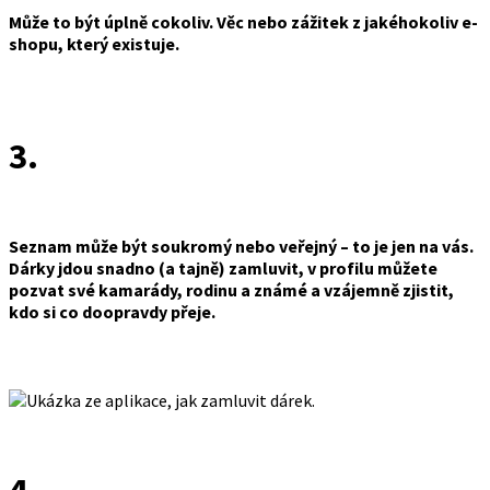
Může to být úplně cokoliv. Věc nebo zážitek z jakéhokoliv e-
shopu, který existuje.
3.
Seznam může být soukromý nebo veřejný – to je jen na vás.
Dárky jdou snadno (a tajně) zamluvit, v profilu můžete
pozvat své kamarády, rodinu a známé a vzájemně zjistit,
kdo si co doopravdy přeje.