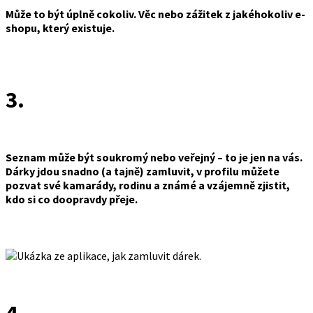
Může to být úplně cokoliv. Věc nebo zážitek z jakéhokoliv e-
shopu, který existuje.
3.
Seznam může být soukromý nebo veřejný – to je jen na vás.
Dárky jdou snadno (a tajně) zamluvit, v profilu můžete
pozvat své kamarády, rodinu a známé a vzájemně zjistit,
kdo si co doopravdy přeje.