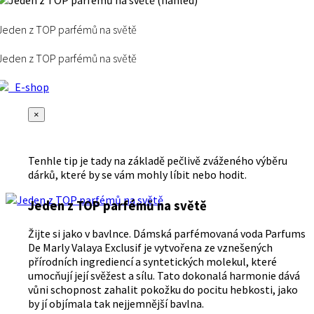
Jeden z TOP parfémů na světě
Jeden z TOP parfémů na světě
E-shop
×
Tenhle tip je tady na základě pečlivě zváženého výběru
dárků, které by se vám mohly líbit nebo hodit.
Jeden z TOP parfémů na světě
Žijte si jako v bavlnce. Dámská parfémovaná voda Parfums
De Marly Valaya Exclusif je vytvořena ze vznešených
přírodních ingrediencí a syntetických molekul, které
umocňují její svěžest a sílu. Tato dokonalá harmonie dává
vůni schopnost zahalit pokožku do pocitu hebkosti, jako
by jí objímala tak nejjemnější bavlna.