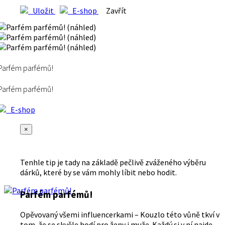
Uložit
E-shop
Zavřít
Parfém parfémů!
Parfém parfémů!
E-shop
×
Tenhle tip je tady na základě pečlivě zváženého výběru
dárků, které by se vám mohly líbit nebo hodit.
Parfém parfémů!
Opěvovaný všemi influencerkami – Kouzlo této vůně tkví v
tom, že se skvěle hodí pro ženy i muže. Každý si v ní najde