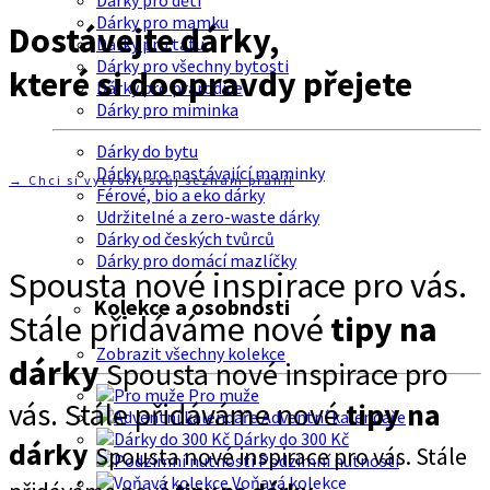
Dárky pro děti
Dárky pro mamku
Dostávejte dárky,
Dárky pro tátu
Dárky pro všechny bytosti
které si doopravdy přejete
Dárky pro prarodiče
Dárky pro miminka
Dárky do bytu
Dárky pro nastávající maminky
→ Chci si vytvořit svůj seznam přání!
Férové, bio a eko dárky
Udržitelné a zero-waste dárky
Dárky od českých tvůrců
Dárky pro domácí mazlíčky
Spousta nové inspirace pro vás.
Kolekce a osobnosti
Stále přidáváme nové
tipy na
Zobrazit všechny kolekce
dárky
Spousta nové inspirace pro
Pro muže
vás. Stále přidáváme nové
tipy na
Adventní kalendáře
Dárky do 300 Kč
dárky
Spousta nové inspirace pro vás. Stále
Podzimní nutnosti
Voňavá kolekce