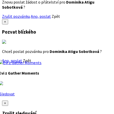
Znovu poslat žádost o přátelství pro
Dominika Atigu
Sobotková
?
Zrušit pozvánku
Ano, poslat
Zpět
×
Pozvat blízkého
Chceš poslat pozvánku pro
Dominika Atigu Sobotková
?
Ano, poslat
Zpět
Evi z Gather Moments
Sledovat
×
Zrušit sledování