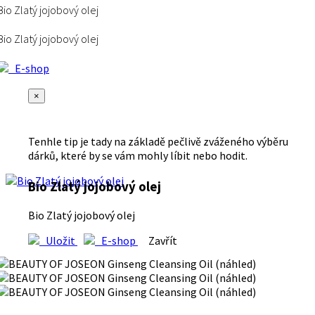
Bio Zlatý jojobový olej
Bio Zlatý jojobový olej
E-shop
×
Tenhle tip je tady na základě pečlivě zváženého výběru
dárků, které by se vám mohly líbit nebo hodit.
Bio Zlatý jojobový olej
Bio Zlatý jojobový olej
Uložit
E-shop
Zavřít