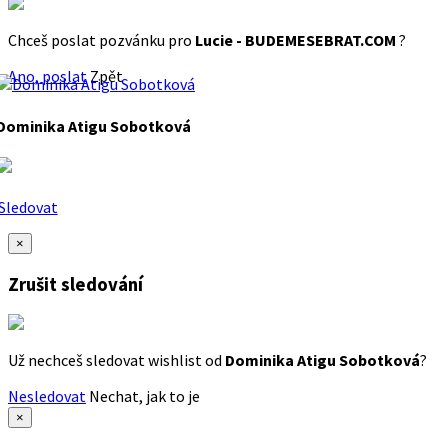
Chceš poslat pozvánku pro
Lucie - BUDEMESEBRAT.COM
?
Ano, poslat
Zpět
Dominika Atigu Sobotková
Sledovat
×
Zrušit sledování
Už nechceš sledovat wishlist od
Dominika Atigu Sobotková
?
Nesledovat
Nechat, jak to je
×