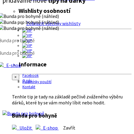
přidáváme nové
tipy na dárky
Wishlisty osobností
Zobrazit všechny wishlisty
Bunda pro bohyně
Bunda pro bohyně
Informace
E-shop
Facebook
×
O nás
Podmínky použití
Kontakt
Tenhle tip je tady na základě pečlivě zváženého výběru
dárků, které by se vám mohly líbit nebo hodit.
Bunda pro bohyně
Uložit
E-shop
Zavřít