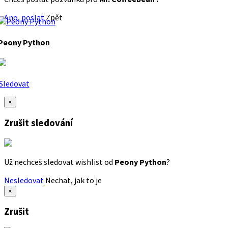
Ano, poslat
Zpět
Peony Python
Sledovat
×
Zrušit sledování
Už nechceš sledovat wishlist od
Peony Python
?
Nesledovat
Nechat, jak to je
×
Zrušit