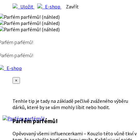
Uložit
E-shop
Zavřít
Parfém parfémů!
Parfém parfémů!
E-shop
×
Tenhle tip je tady na základě pečlivě zváženého výběru
dárků, které by se vám mohly líbit nebo hodit.
Parfém parfémů!
Opěvovaný všemi influencerkami – Kouzlo této vůně tkví v
tom, že se skvěle hodí pro ženy i muže. Každý si v ní najde