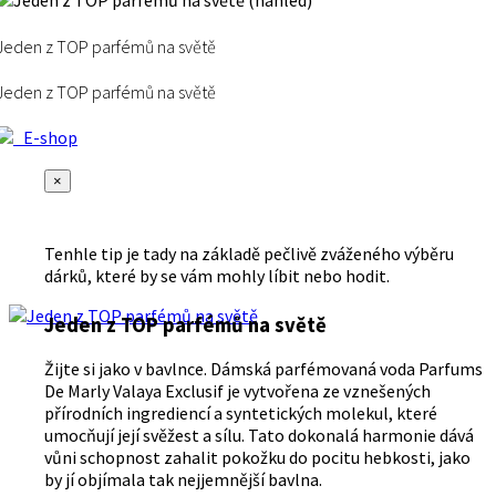
Jeden z TOP parfémů na světě
Jeden z TOP parfémů na světě
E-shop
×
Tenhle tip je tady na základě pečlivě zváženého výběru
dárků, které by se vám mohly líbit nebo hodit.
Jeden z TOP parfémů na světě
Žijte si jako v bavlnce. Dámská parfémovaná voda Parfums
De Marly Valaya Exclusif je vytvořena ze vznešených
přírodních ingrediencí a syntetických molekul, které
umocňují její svěžest a sílu. Tato dokonalá harmonie dává
vůni schopnost zahalit pokožku do pocitu hebkosti, jako
by jí objímala tak nejjemnější bavlna.