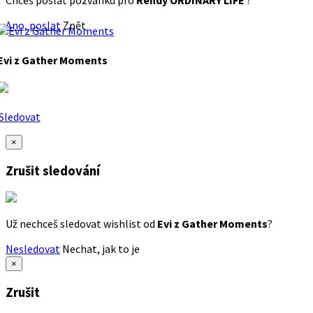
Chceš poslat pozvánku pro
Rendy ORDINARY LIFE
?
Ano, poslat
Zpět
Evi z Gather Moments
Sledovat
×
Zrušit sledování
Už nechceš sledovat wishlist od
Evi z Gather Moments
?
Nesledovat
Nechat, jak to je
×
Zrušit