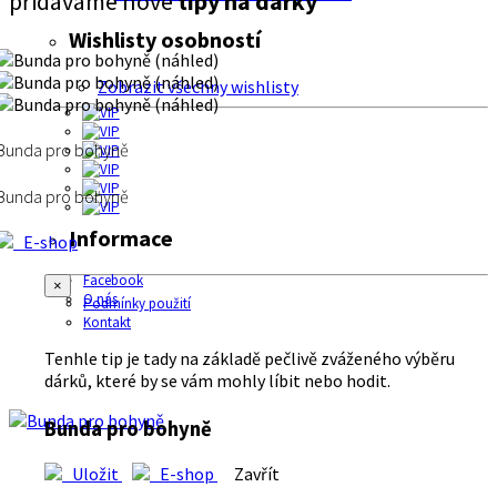
přidáváme nové
tipy na dárky
Wishlisty osobností
Zobrazit všechny wishlisty
Bunda pro bohyně
Bunda pro bohyně
Informace
E-shop
Facebook
×
O nás
Podmínky použití
Kontakt
Tenhle tip je tady na základě pečlivě zváženého výběru
dárků, které by se vám mohly líbit nebo hodit.
Bunda pro bohyně
Uložit
E-shop
Zavřít