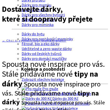
Dárky pro děti
Dárky pro mamku
Dostávejte dárky,
Dárky pro tátu
Dárky pro všechny bytosti
které si doopravdy přejete
Dárky pro prarodiče
Dárky pro miminka
Dárky do bytu
Dárky pro nastávající maminky
→ Chci si vytvořit svůj seznam přání!
Férové, bio a eko dárky
Udržitelné a zero-waste dárky
Dárky od českých tvůrců
Dárky pro domácí mazlíčky
Spousta nové inspirace pro vás.
Kolekce a osobnosti
Stále přidáváme nové
tipy na
Zobrazit všechny kolekce
dárky
Spousta nové inspirace pro
Pro muže
vás. Stále přidáváme nové
tipy na
Adventní kalendáře
Dárky do 300 Kč
dárky
Spousta nové inspirace pro vás. Stále
Podzimní nutnosti
Voňavá kolekce