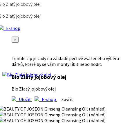
Bio Zlatý jojobový olej
Bio Zlatý jojobový olej
E-shop
×
Tenhle tip je tady na základě pečlivě zváženého výběru
dárků, které by se vám mohly líbit nebo hodit.
Bio Zlatý jojobový olej
Bio Zlatý jojobový olej
Uložit
E-shop
Zavřít