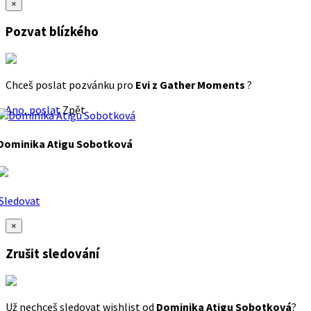
×
Pozvat blízkého
Chceš poslat pozvánku pro
Evi z Gather Moments
?
Ano, poslat
Zpět
Dominika Atigu Sobotková
Sledovat
×
Zrušit sledování
Už nechceš sledovat wishlist od
Dominika Atigu Sobotková
?