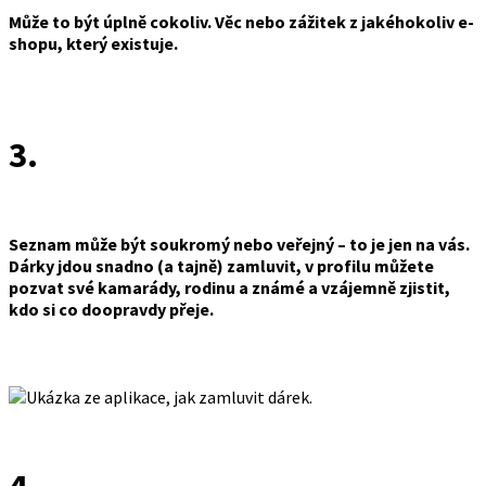
Může to být úplně cokoliv. Věc nebo zážitek z jakéhokoliv e-
shopu, který existuje.
3.
Seznam může být soukromý nebo veřejný – to je jen na vás.
Dárky jdou snadno (a tajně) zamluvit, v profilu můžete
pozvat své kamarády, rodinu a známé a vzájemně zjistit,
kdo si co doopravdy přeje.