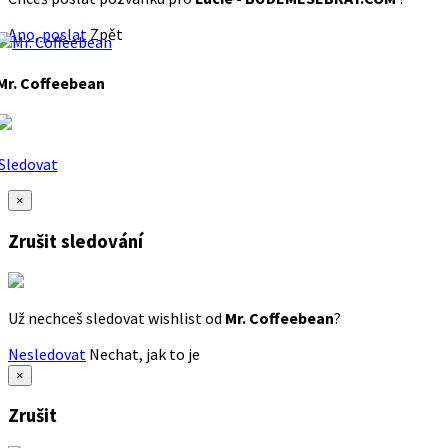
Ano, poslat
Zpět
Mr. Coffeebean
Sledovat
×
Zrušit sledování
Už nechceš sledovat wishlist od
Mr. Coffeebean
?
Nesledovat
Nechat, jak to je
×
Zrušit